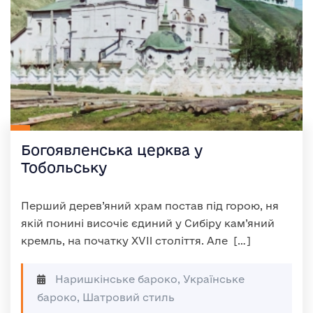
Богоявленська церква у
Тобольську
Перший дерев’яний храм постав під горою, ня
якій понині височіє єдиний у Сибіру кам’яний
кремль, на початку XVII століття. Але […]
Наришкінське бароко, Українське
бароко, Шатровий стиль