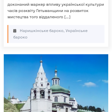
доконаний маркер впливу української культури
часів розквіту Гетьманщини на розвиток
мистецтва того віддаленого […]
Наришкінське бароко, Українське
бароко