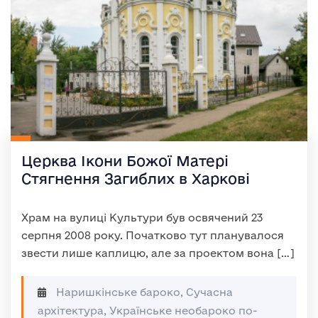
Церква Ікони Божої Матері
Стягнення Загиблих в Харкові
Храм на вулиці Культури був освячений 23
серпня 2008 року. Початково тут планувалося
звести лише каплицю, але за проектом вона […]
Наришкінське бароко, Сучасна
архітектура, Українське необароко по-