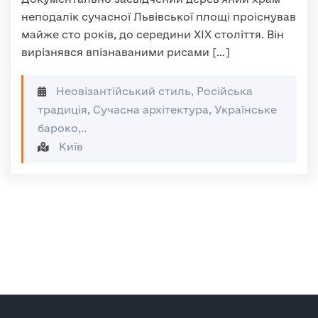
неподалік сучасної Львівської площі проіснував
майже сто років, до середини XIX століття. Він
вирізнявся впізнаваними рисами […]
Неовізантійський стиль, Російська
традиція, Сучасна архітектура, Українське
бароко,..
Київ