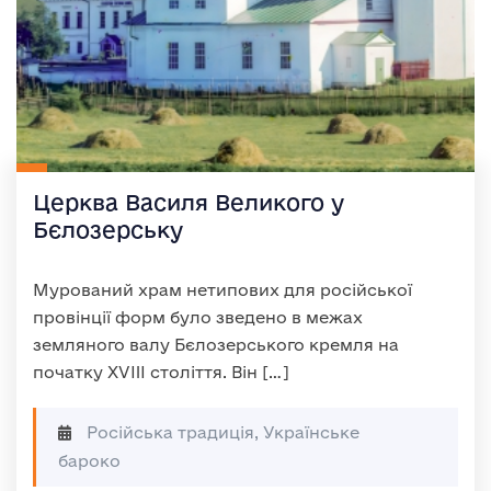
Церква Василя Великого у
Бєлозерську
Мурований храм нетипових для російської
провінції форм було зведено в межах
земляного валу Бєлозерського кремля на
початку XVIII століття. Він […]
Російська традиція, Українське
бароко