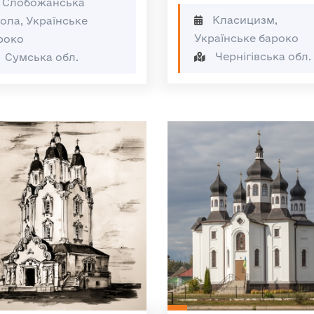
Слобожанська
Класицизм,
ола, Українське
Українське бароко
роко
Чернігівська обл.
Сумська обл.