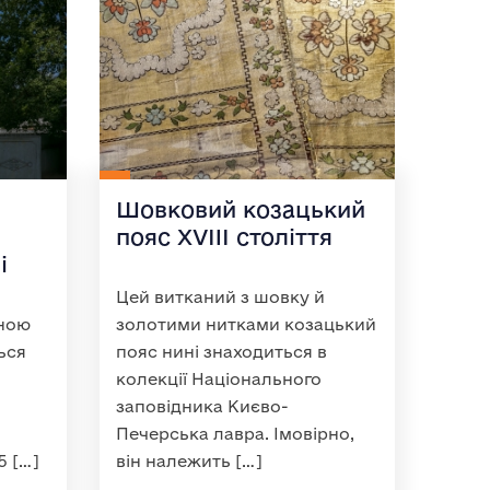
Шовковий козацький
пояс XVIII століття
і
Цей витканий з шовку й
зною
золотими нитками козацький
ься
пояс нині знаходиться в
колекції Національного
заповідника Києво-
Печерська лавра. Імовірно,
5 […]
він належить […]