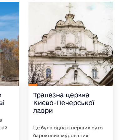
и
Трапезна церква
ві
Києво-Печерської
лаври
а
кій
Це була одна з перших суто
барокових мурованих