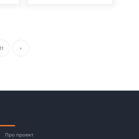
11
›
Про проект