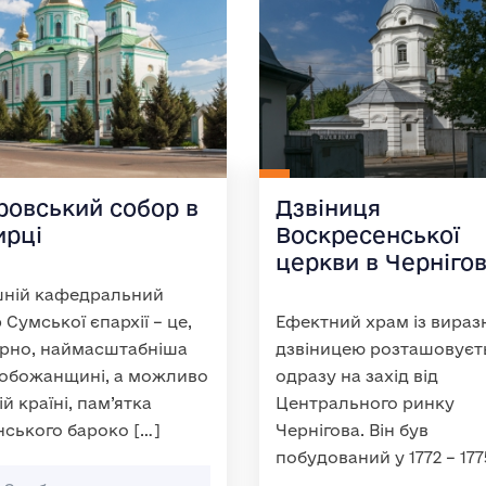
ровський собор в
Дзвіниця
ирці
Воскресенської
церкви в Чернігов
шній кафедральний
 Сумської єпархії – це,
Ефектний храм із вира
рно, наймасштабніша
дзвіницею розташовуєт
обожанщині, а можливо
одразу на захід від
ій країні, пам’ятка
Центрального ринку
нського бароко […]
Чернігова. Він був
побудований у 1772 – 177