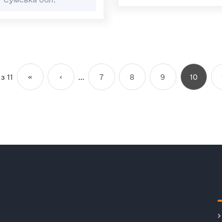
з 11
«
‹
...
7
8
9
10