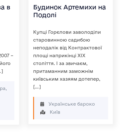
а в
Будинок Артемихи на
Подолі
Купці Горєлови заволоділи
старовинною садибою
неподалік від Контрактової
2007 –
площі наприкінці XIX
 його
століття. І за звичаєм,
…]
притаманним заможнім
київським хазяям дотепер,
[…]
ра,
Українське бароко
Київ