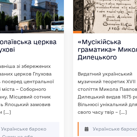
олаївська церква
«Мусікійська
ухові
граматика» Мико
Дилецького
вніша зі збережених
аних церков Глухова
Видатний український
ь посеред центральної
музичний теоретик XVII
 міста – Соборного
століття Микола Павло
ну. Місцевий сотник
Дилецький видав 1675 р
ь Ялоцький замовив
Вільнюсі унікальний дл
и […]
свого часу твір – […]
Українське бароко
Українське барок
Сумська обл.