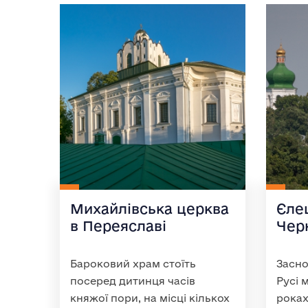
Михайлівська церква
Єле
в Переяславі
Черн
Бароковий храм стоїть
Засно
посеред дитинця часів
Русі 
княжої пори, на місці кількох
роках