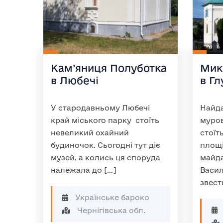
Кам’яниця Полуботка
Мик
в Любечі
в Гл
У стародавньому Любечі
Найда
край міського парку стоїть
муров
невеликий охайний
стоїт
будиночок. Сьогодні тут діє
площі
музей, а колись ця споруда
майда
належала до […]
Васил
звест
Українське бароко
Чернігівська обл.