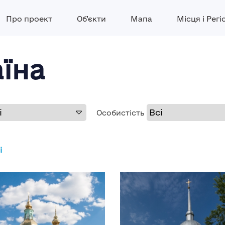
Про проект
Об’єкти
Мапа
Місця і Регі
аїна
Особистість
і