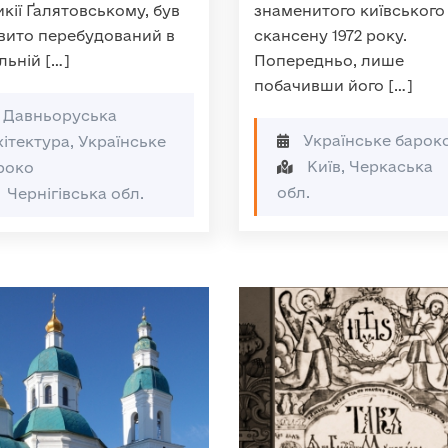
кії Ґалятовському, був
знаменитого київського
вито перебудований в
скансену 1972 року.
льній […]
Попередньо, лише
побачивши його […]
Давньоруська
Українське барок
хітектура, Українське
Київ, Черкаська
роко
обл.
Чернігівська обл.