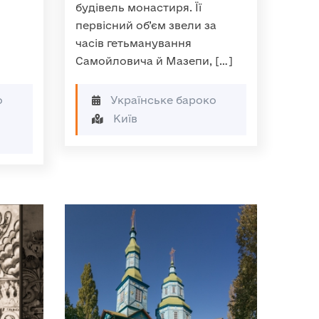
будівель монастиря. Її
первісний об’єм звели за
часів гетьманування
Самойловича й Мазепи, […]
о
Українське бароко
Київ