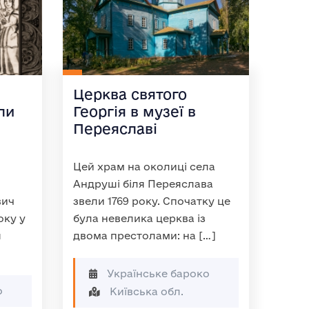
Церква святого
ли
Георгія в музеї в
Переяславі
Цей храм на околиці села
Андруші біля Переяслава
вич
звели 1769 року. Спочатку це
оку у
була невелика церква із
я
двома престолами: на […]
Українське бароко
о
Київська обл.