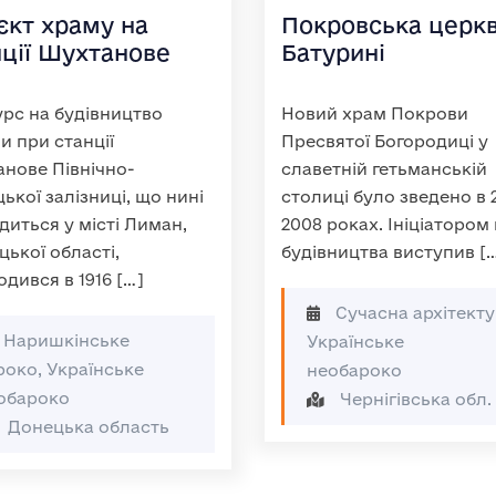
єкт храму на
Покровська церкв
нції Шухтанове
Батурині
рс на будівництво
Новий храм Покрови
и при станції
Пресвятої Богородиці у
нове Північно-
славетній гетьманській
ької залізниці, що нині
столиці було зведено в 
диться у місті Лиман,
2008 роках. Ініціатором
ької області,
будівництва виступив [
дився в 1916 […]
Сучасна архітекту
Наришкінське
Українське
роко, Українське
необароко
обароко
Чернігівська обл.
Донецька область