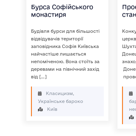
Бурса Софійського
Про
монастиря
ста
Будівля бурси для більшості
Конку
відвідувачів території
церкв
заповідника Софія Київська
Шухта
найчастіше лишається
Донец
непоміченою. Вона стоїть за
знахо
деревами на північний захід
Донец
від […]
прово
Класицизм,
Українське бароко
ба
Київ
не