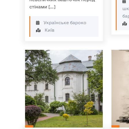
стінами […]
шк
ба
Українське бароко
Київ