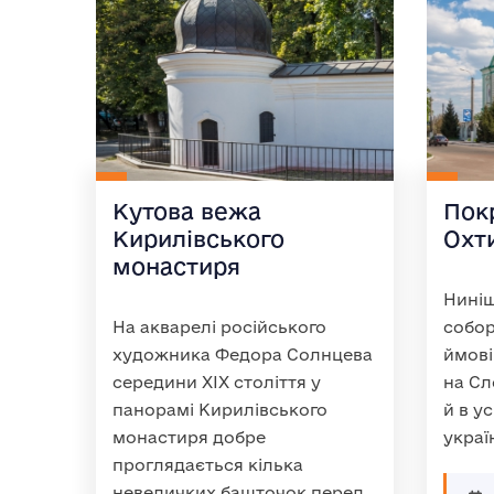
Кутова вежа
Пок
Кирилівського
Охт
монастиря
Нині
На акварелі російського
собор
художника Федора Солнцева
ймові
середини XIX століття у
на Сл
панорамі Кирилівського
й в ус
монастиря добре
украї
проглядається кілька
невеличких башточок перед