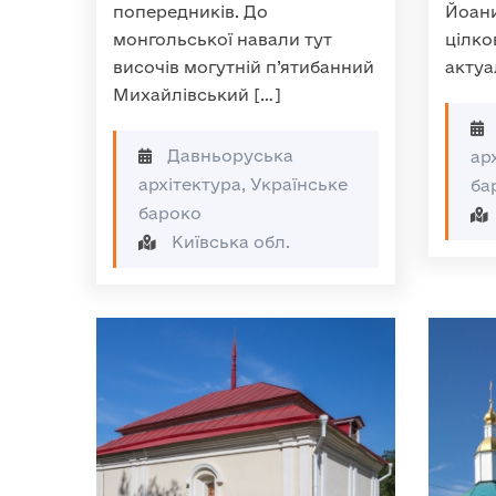
попередників. До
Йоани
монгольської навали тут
цілко
височів могутній п’ятибанний
актуа
Михайлівський […]
Давньоруська
ар
архітектура, Українське
ба
бароко
Київська обл.