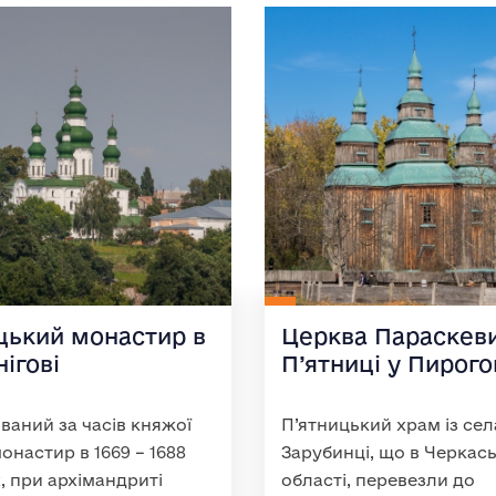
цький монастир в
Церква Параскев
ігові
П’ятниці у Пирого
ваний за часів княжої
П’ятницький храм із сел
монастир в 1669 – 1688
Зарубинці, що в Черкась
, при архімандриті
області, перевезли до