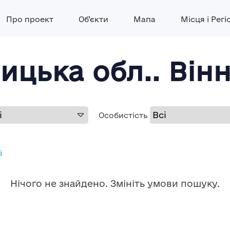
Про проект
Об’єкти
Мапа
Місця і Регі
ницька обл.. Він
Особистість
і
Нічого не знайдено. Змініть умови пошуку.