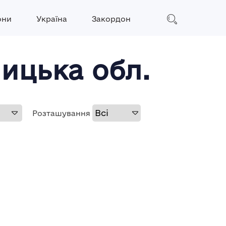
они
Україна
Закордон
ницька обл.
Розташування