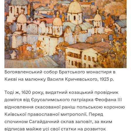
Богоявленський собор Братського монастиря в
Києві на малюнку Василя Кричевського, 1923 р.
Тоді ж, 1620 року, видатний козацький провідник
домігся від Єрусалимського патріарха Феофана ІІІ
відновлення скасованої раніш польською короною
Київської православної митрополії. Перед
спочином Сагайдачний склав заповіт, за яким
відписав майже усі свої статки на розвиток