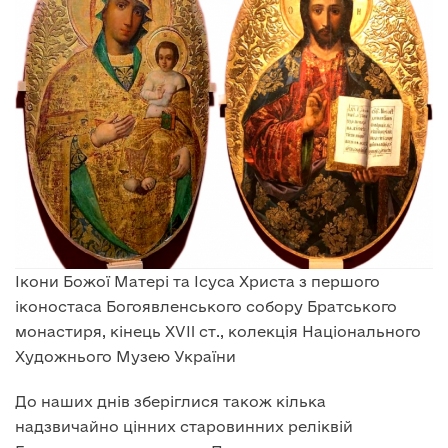
Ікони Божої Матері та Ісуса Христа з першого
іконостаса Богоявленського собору Братського
монастиря, кінець XVII ст., колекція Національного
Художнього Музею України
До наших днів зберіглися також кілька
надзвичайно цінних старовинних реліквій