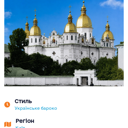
Стиль
Українське бароко
Регіон
Київ