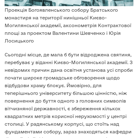
Проекція Богоявленського собору Братського
монастиря на території нинішньої Києво-
Могилянської академії, аксонометрія Контрактової
площі за проектом Валентини Шевченко і Юрія
Лосицького
Сьогодні місце, де мала б бути відроджена святиня,
перебуває у віданні Києво-Могилянської академії. З
невідомих причин дана освітня установа усі спроби
почати широке громадське обговорення щодо
відбудови храму блокує. Ймовірно, для
теперішнього університету більшою цінністю, ніж
повернення до буття одного з головних символів
вітчизняної державності, є збереження кількох
квадратних метрів корисної нерухомості у центрі
столиці. У радянському корпусі, що стоїть над
фундаментами собору, зараз знаходяться кафедри