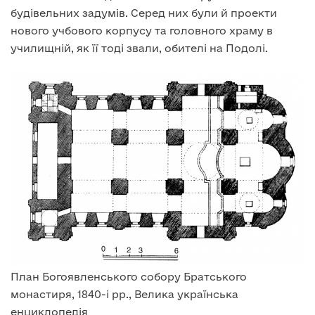
будівельних задумів. Серед них були й проекти
нового учбового корпусу та головного храму в
училищній, як її тоді звали, обителі на Подолі.
План Богоявленського собору Братського
монастиря, 1840-і рр., Велика українська
енциклопедія