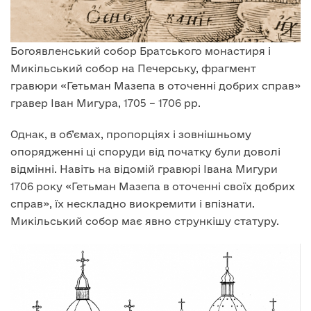
Богоявленський собор Братського монастиря і
Микільський собор на Печерську, фрагмент
гравюри «Гетьман Мазепа в оточенні добрих справ»
гравер Іван Мигура, 1705 – 1706 рр.
Однак, в об’ємах, пропорціях і зовнішньому
опорядженні ці споруди від початку були доволі
відмінні. Навіть на відомій гравюрі Івана Мигури
1706 року «Гетьман Мазепа в оточенні своїх добрих
справ», їх нескладно виокремити і впізнати.
Микільський собор має явно стрункішу статуру.