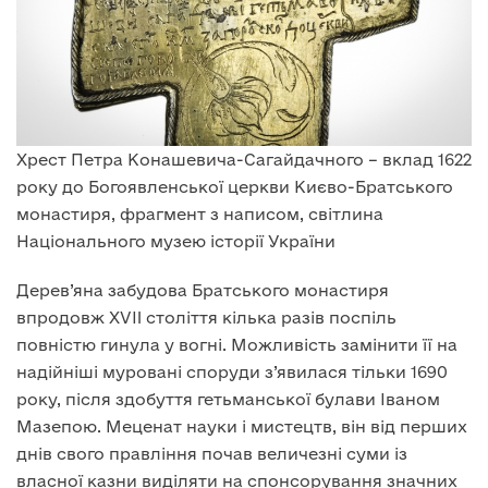
Хрест Петра Конашевича-Сагайдачного – вклад 1622
року до Богоявленської церкви Києво-Братського
монастиря, фрагмент з написом, світлина
Національного музею історії України
Дерев’яна забудова Братського монастиря
впродовж XVII століття кілька разів поспіль
повністю гинула у вогні. Можливість замінити її на
надійніші муровані споруди з’явилася тільки 1690
року, після здобуття гетьманської булави Іваном
Мазепою. Меценат науки і мистецтв, він від перших
днів свого правління почав величезні суми із
власної казни виділяти на спонсорування значних