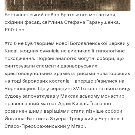
Богоявленський собор Братського монастиря,
східний фасад, світлина Стефана Таранушенка,
1910-і рр.
Хто б не був творцем нової Богоявленської церкви у
Києві, жодних сумнівів не викликає її типологічне
походження. Подібні аналоги: могутні собори, що
синтезували елементи давньоруських
хрестовокупольних храмів із рисами новаторських
на тоді барокових костелів – вперше з’явилися на
Чернігівщині. Ще у середині XVII століття цього виду
будову започаткував у Максаківському монастирі
православний магнат Адам Кисіль. Її значно
розвиненішими варіаціями стали пізніше собори
Йоганна-Баптиста Зауера: Троїцький у Чернігові і
Спасо-Преображенський у Мгарі.