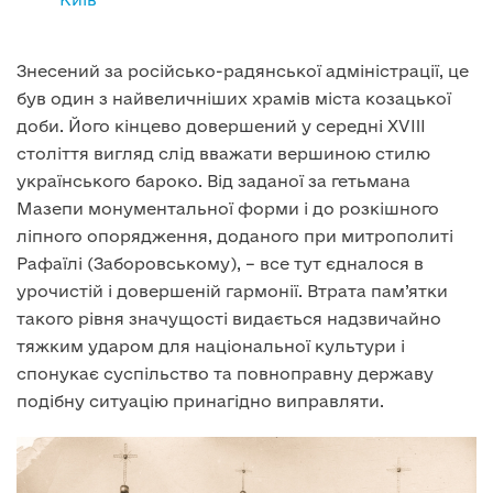
Знесений за російсько-радянської адміністрації, це
був один з найвеличніших храмів міста козацької
доби. Його кінцево довершений у середні XVIII
століття вигляд слід вважати вершиною стилю
українського бароко. Від заданої за гетьмана
Мазепи монументальної форми і до розкішного
ліпного опорядження, доданого при митрополиті
Рафаїлі (Заборовському), – все тут єдналося в
урочистій і довершеній гармонії. Втрата пам’ятки
такого рівня значущості видається надзвичайно
тяжким ударом для національної культури і
спонукає суспільство та повноправну державу
подібну ситуацію принагідно виправляти.