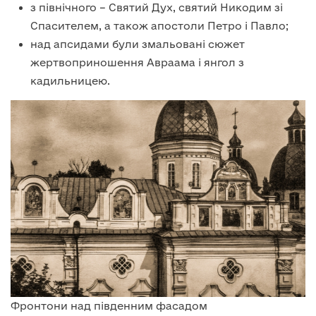
з північного – Святий Дух, святий Никодим зі
Спасителем, а також апостоли Петро і Павло;
над апсидами були змальовані сюжет
жертвоприношення Авраама і янгол з
кадильницею.
Фронтони над південним фасадом