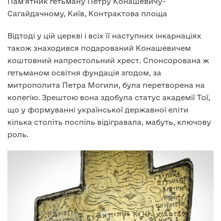
Пам’ятник гетьману Петру Конашевичу-
Сагайдачному, Київ, Контрактова площа
Відтоді у цій церкві і всіх її наступних інкарнаціях
також знаходився подарований Конашевичем
коштовний напрестольний хрест. Спонсорована ж
гетьманом освітня фундація згодом, за
митрополита Петра Могили, була перетворена на
колегію. Зрештою вона здобула статус академії Тої,
що у формуванні української державної еліти
кілька століть поспіль відігравала, мабуть, ключову
роль.