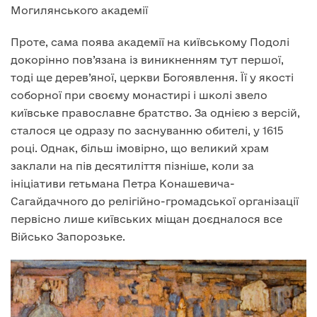
Могилянського академії
Проте, сама поява академії на київському Подолі
докорінно пов’язана із виникненням тут першої,
тоді ще дерев’яної, церкви Богоявлення. Її у якості
соборної при своєму монастирі і школі звело
київське православне братство. За однією з версій,
сталося це одразу по заснуванню обителі, у 1615
році. Однак, більш імовірно, що великий храм
заклали на пів десятиліття пізніше, коли за
ініціативи гетьмана Петра Конашевича-
Сагайдачного до релігійно-громадської організації
первісно лише київських міщан доєдналося все
Військо Запорозьке.