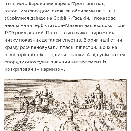
п’ять його барокових верхів. Фронтони над
головним фасадом, схожі за обрисами на ті, які
зберіглися деінде на Софії Київській. І показове –
неодмінний герб ктитора-Мазепи над входом, після
1709 року знятий. Проте, зауважимо, художник
низку показних деталей упустив. В оригіналі стіни
храму розчленовували пласкі пілястри, що їх на
рівні горішніх вікон ділили планки. А під усім дахом
споруду опоясував значний антаблемент із
розкріпованим карнизом.