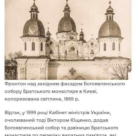
Фронтон над західним фасадом Богоявленського
собору Братського монастиря в Києві,
колоризована світлина, 1869 р.
Відтак, у 1999 році Кабінет міністрів України,
очолюваний тоді Віктором Ющенко, додав
Богоявленський собор та дзвіницю Братського
монастиря до переліку видатних пам’яток, які,