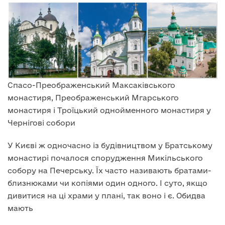
Спасо-Преображенський Максаківського
монастиря, Преображенський Мгарського
монастиря і Троїцький однойменного монастиря у
Чернігові собори
У Києві ж одночасно із будівництвом у Братському
монастирі почалося спорудження Микільського
собору на Печерську. Їх часто називають братами-
близнюками чи копіями один одного. І суто, якщо
дивитися на ці храми у плані, так воно і є. Обидва
мають