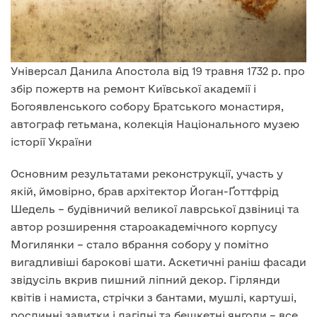
Універсал Данила Апостола від 19 травня 1732 р. про
збір пожертв на ремонт Київської академії і
Богоявленського собору Братського монастиря,
автограф гетьмана, колекція Національного музею
історії України
Основним результатами реконструкції, участь у
якій, ймовірно, брав архітектор Йоган-Ґоттфрід
Шедель – будівничий великої лаврської дзвіниці та
автор розширення староакадемічного корпусу
Могилянки – стало вбрання собору у помітно
вигадливіші барокові шати. Аскетичні раніш фасади
звідусіль вкрив пишний ліпний декор. Гірлянди
квітів і намиста, стрічки з бантами, мушлі, картуші,
рослинні завитки і лагідні та бешкетні янголи – все