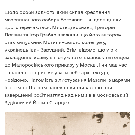
Щодо особи зодчого, який склав креслення
мазепинського собору Богоявлення, дослідники
досі сперечаються. Мистецтвознавці Григорій
Логвин та Ігор Грабар вважали, що його автором
став випускник Могилянського колегіуму,
українець Іван Зарудний. Втім, відомо, що у рік
закладення храму він служив гетьманським гонцем
до Малоросійського приказу у Москві, і чи мав час
паралельно присвячувати себе архітектурі,
невідомо. Натомість з листування Мазепи із царями
Іваном та Пєтром напевно випливає, що при
завершенні робіт нагляд над ними вів московський
будівничий Йосип Старцев.