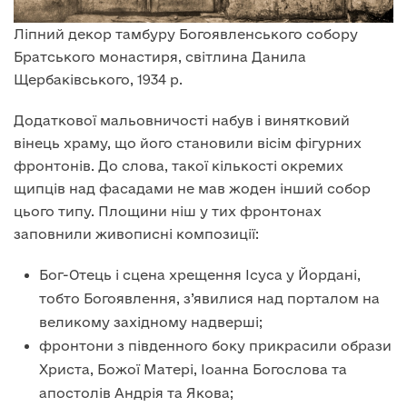
Ліпний декор тамбуру Богоявленського собору
Братського монастиря, світлина Данила
Щербаківського, 1934 р.
Додаткової мальовничості набув і винятковий
вінець храму, що його становили вісім фігурних
фронтонів. До слова, такої кількості окремих
щипців над фасадами не мав жоден інший собор
цього типу. Площини ніш у тих фронтонах
заповнили живописні композиції:
Бог-Отець і сцена хрещення Ісуса у Йордані,
тобто Богоявлення, з’явилися над порталом на
великому західному надверші;
фронтони з південного боку прикрасили образи
Христа, Божої Матері, Іоанна Богослова та
апостолів Андрія та Якова;