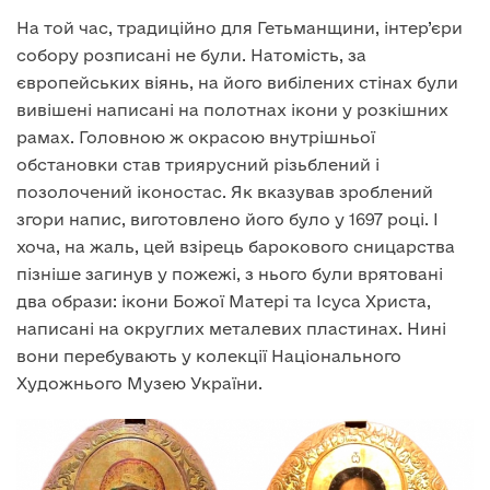
На той час, традиційно для Гетьманщини, інтер’єри
собору розписані не були. Натомість, за
європейських віянь, на його вибілених стінах були
вивішені написані на полотнах ікони у розкішних
рамах. Головною ж окрасою внутрішньої
обстановки став триярусний різьблений і
позолочений іконостас. Як вказував зроблений
згори напис, виготовлено його було у 1697 році. І
хоча, на жаль, цей взірець барокового сницарства
пізніше загинув у пожежі, з нього були врятовані
два образи: ікони Божої Матері та Ісуса Христа,
написані на округлих металевих пластинах. Нині
вони перебувають у колекції Національного
Художнього Музею України.