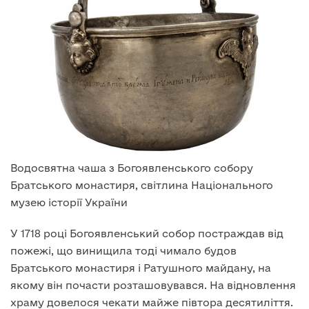
Водосвятна чаша з Богоявленського собору
Братського монастиря, світлина Національного
музею історії України
У 1718 році Богоявленський собор постраждав від
пожежі, що винищила тоді чимало будов
Братського монастиря і Ратушного майдану, на
якому він почасти розташовувався. На відновлення
храму довелося чекати майже півтора десятиліття.