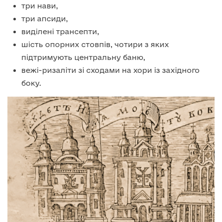
три нави,
три апсиди,
виділені трансепти,
шість опорних стовпів, чотири з яких
підтримують центральну баню,
вежі-ризаліти зі сходами на хори із західного
боку.