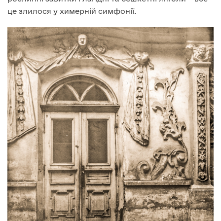
це злилося у химерній симфонії.