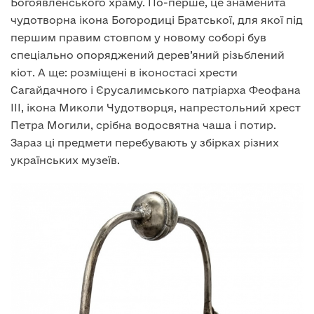
Богоявленського храму. По-перше, це знаменита
чудотворна ікона Богородиці Братської, для якої під
першим правим стовпом у новому соборі був
спеціально опоряджений дерев’яний різьблений
кіот. А ще: розміщені в іконостасі хрести
Сагайдачного і Єрусалимського патріарха Феофана
ІІІ, ікона Миколи Чудотворця, напрестольний хрест
Петра Могили, срібна водосвятна чаша і потир.
Зараз ці предмети перебувають у збірках різних
українських музеїв.