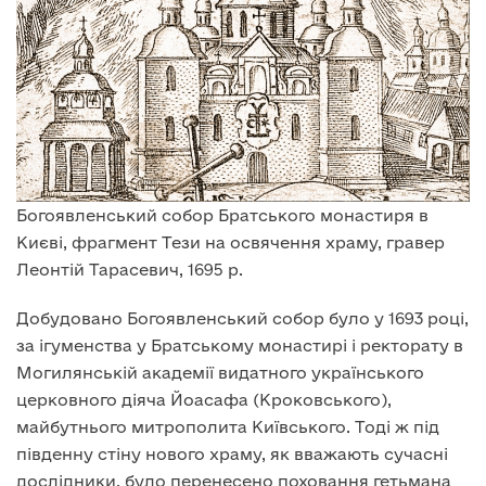
Богоявленський собор Братського монастиря в
Києві, фрагмент Тези на освячення храму, гравер
Леонтій Тарасевич, 1695 р.
Добудовано Богоявленський собор було у 1693 році,
за ігуменства у Братському монастирі і ректорату в
Могилянській академії видатного українського
церковного діяча Йоасафа (Кроковського),
майбутнього митрополита Київського. Тоді ж під
південну стіну нового храму, як вважають сучасні
дослідники, було перенесено поховання гетьмана