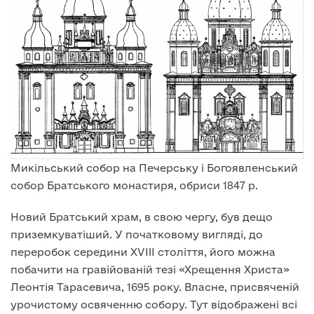
Микільський собор на Печерську і Богоявленський
собор Братського монастиря, обриси 1847 р.
Новий Братський храм, в свою чергу, був дещо
приземкуватіший. У початковому вигляді, до
переробок середини XVIII століття, його можна
побачити на гравійованій тезі «Хрещення Христа»
Леонтія Тарасевича, 1695 року. Власне, присвяченій
урочистому освяченню собору. Тут відображені всі