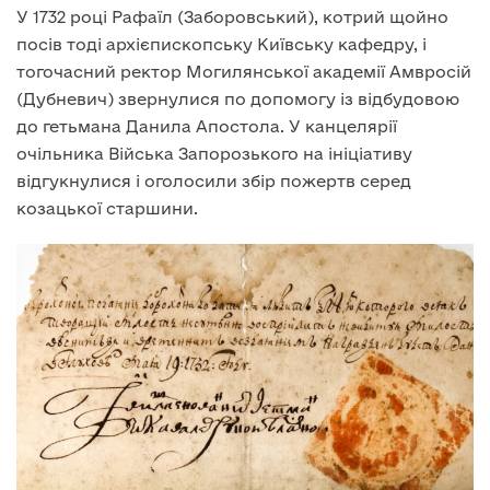
У 1732 році Рафаїл (Заборовський), котрий щойно
посів тоді архієпископську Київську кафедру, і
тогочасний ректор Могилянської академії Амвросій
(Дубневич) звернулися по допомогу із відбудовою
до гетьмана Данила Апостола. У канцелярії
очільника Війська Запорозького на ініціативу
відгукнулися і оголосили збір пожертв серед
козацької старшини.