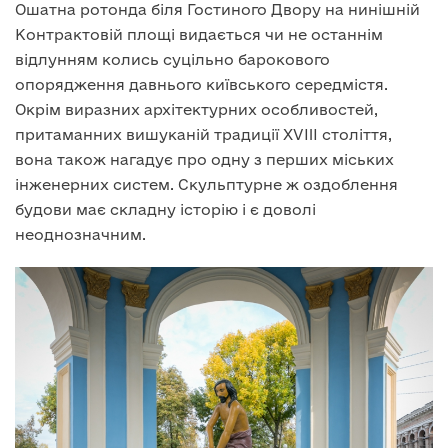
Ошатна ротонда біля Гостиного Двору на нинішній
Контрактовій площі видається чи не останнім
відлунням колись суцільно барокового
опорядження давнього київського середмістя.
Окрім виразних архітектурних особливостей,
притаманних вишуканій традиції XVIII століття,
вона також нагадує про одну з перших міських
інженерних систем. Скульптурне ж оздоблення
будови має складну історію і є доволі
неоднозначним.