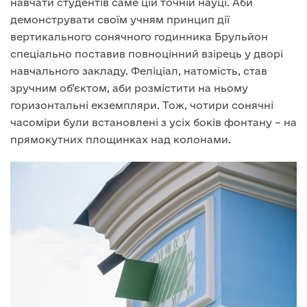
навчати студентів саме цій точній науці. Аби
демонструвати своїм учням принцип дії
вертикального сонячного годинника Брульйон
спеціально поставив повноцінний взірець у дворі
навчального закладу. Феліціал, натомість, став
зручним об’єктом, аби розмістити на ньому
горизонтальні екземпляри. Тож, чотири сонячні
часоміри були встановлені з усіх боків фонтану – на
прямокутних площинках над колонами.