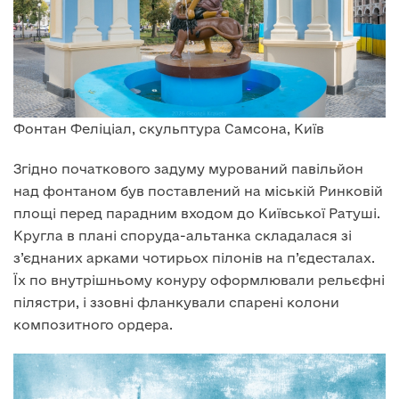
Фонтан Феліціал, скульптура Самсона, Київ
Згідно початкового задуму мурований павільйон
над фонтаном був поставлений на міській Ринковій
площі перед парадним входом до Київської Ратуші.
Кругла в плані споруда-альтанка складалася зі
з’єднаних арками чотирьох пілонів на п’єдесталах.
Їх по внутрішньому конуру оформлювали рельєфні
пілястри, і ззовні фланкували спарені колони
композитного ордера.