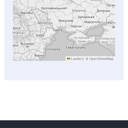
Leaflet
|
©
OpenStreetMap