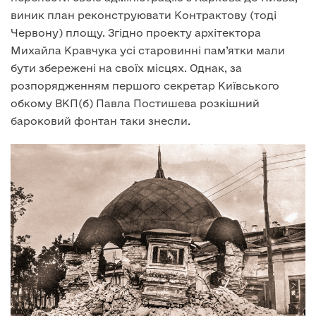
виник план реконструювати Контрактову (тоді
Червону) площу. Згідно проекту архітектора
Михайла Кравчука усі старовинні пам’ятки мали
бути збережені на своїх місцях. Однак, за
розпорядженням першого секретар Київського
обкому ВКП(б) Павла Постишева розкішний
бароковий фонтан таки знесли.