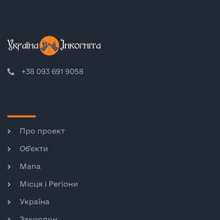
+38 093 691 9058
Про проект
Об’єкти
Мапа
Місця і Регіони
Україна
Закордон