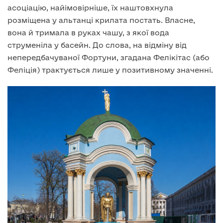
асоціацію, найімовірніше, їх наштовхнула
розміщена у альтанці крилата постать. Власне,
вона й тримала в руках чашу, з якої вода
струменіла у басейн. До слова, на відміну від
непередбачуваної Фортуни, згадана Фелікітас (або
Феліція) трактується лише у позитивному значенні.