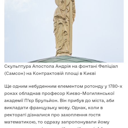
Скульптура Апостола Андрія на фонтані Феліціал
(Самсон) на Контрактовій площі в Києві
Ще одним небуденним елементом ротонду у 1780-х
роках обладнав професор Києво-Могилянської
академії П’єр Брульйон. Він прибув до міста, аби
викладати французьку мову. Однак, коли в
ректораті дізналися про захоплення гостя
математикою, то одразу запропонували йому