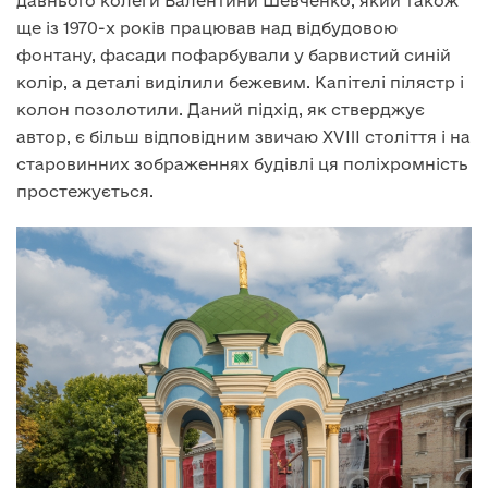
давнього колеги Валентини Шевченко, який також
ще із 1970-х років працював над відбудовою
фонтану, фасади пофарбували у барвистий синій
колір, а деталі виділили бежевим. Капітелі пілястр і
колон позолотили. Даний підхід, як стверджує
автор, є більш відповідним звичаю XVIII століття і на
старовинних зображеннях будівлі ця поліхромність
простежується.