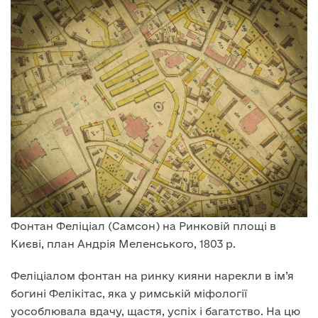
Фонтан Феліціал (Самсон) на Ринковій площі в
Києві, план Андрія Меленського, 1803 р.
Феліціалом фонтан на ринку кияни нарекли в ім’я
богині Фелікітас, яка у римській міфології
уособлювала вдачу, щастя, успіх і багатство. На цю