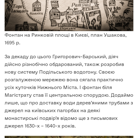
Фонтан на Ринковій площі в Києві, план Ушакова,
1695 р.
За декаду до цього Григорович-Барський, діяч
дійсно різнобічно обдарований, також розробив
нову систему Подільського водогону. Своєю
розгалуженою мережею вона сягала практично
усіх куточків Нижнього Міста. І фонтан біля
Магістрату став її центральною спорудою. Додаймо
лише, що про доставку води дерев’яними трубами з
джерел на київських пагорбах на деякі
монастирські подвір’я відомо ще з письмових
джерел 1630-х – 1640-х років.