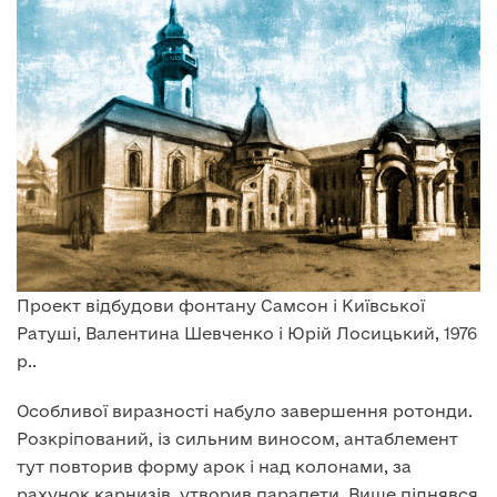
Проект відбудови фонтану Самсон і Київської
Ратуші, Валентина Шевченко і Юрій Лосицький, 1976
р..
Особливої виразності набуло завершення ротонди.
Розкріпований, із сильним виносом, антаблемент
тут повторив форму арок і над колонами, за
рахунок карнизів, утворив парапети. Вище піднявся