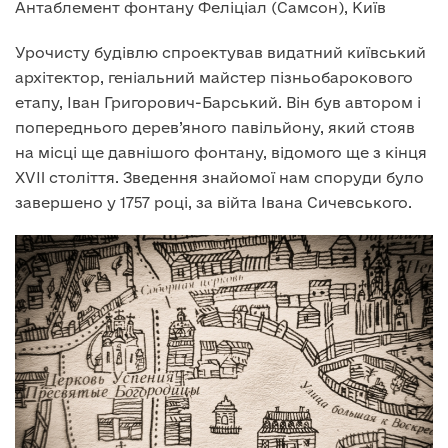
Антаблемент фонтану Феліціал (Самсон), Київ
Урочисту будівлю спроектував видатний київський
архітектор, геніальний майстер пізньобарокового
етапу, Іван Григорович-Барський. Він був автором і
попереднього дерев’яного павільйону, який стояв
на місці ще давнішого фонтану, відомого ще з кінця
XVII століття. Зведення знайомої нам споруди було
завершено у 1757 році, за війта Івана Сичевського.