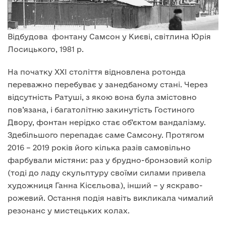
Відбудова фонтану Самсон у Києві, світлина Юрія
Лосицького, 1981 р.
На початку XXI століття відновлена ротонда
переважно перебуває у занедбаному стані. Через
відсутність Ратуші, з якою вона була змістовно
пов’язана, і багатолітню закинутість Гостиного
Двору, фонтан нерідко стає об’єктом вандалізму.
Здебільшого перепадає саме Самсону. Протягом
2016 – 2019 років його кілька разів самовільно
фарбували містяни: раз у брудно-бронзовий колір
(тоді до ладу скульптуру своїми силами привела
художниця Ганна Кісєльова), інший – у яскраво-
рожевий. Остання подія навіть викликала чималий
резонанс у мистецьких колах.