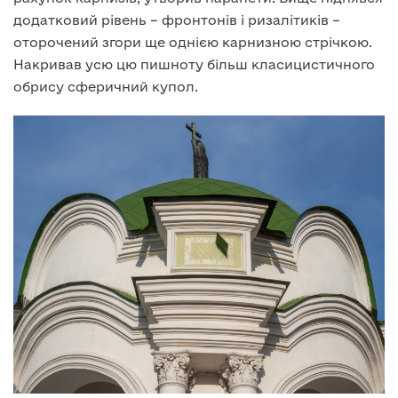
додатковий рівень – фронтонів і ризалітиків –
оторочений згори ще однією карнизною стрічкою.
Накривав усю цю пишноту більш класицистичного
обрису сферичний купол.