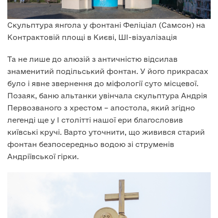
Скульптура янгола у фонтані Феліціал (Самсон) на
Контрактовій площі в Києві, ШІ-візуалізація
Та не лише до алюзій з античністю відсилав
знаменитий подільський фонтан. У його прикрасах
було і явне звернення до міфології суто місцевої.
Позаяк, баню альтанки увінчала скульптура Андрія
Первозваного з хрестом – апостола, який згідно
легенді ще у I столітті нашої ери благословив
київські кручі. Варто уточнити, що живився старий
фонтан безпосередньо водою зі струменів
Андріївської гірки.