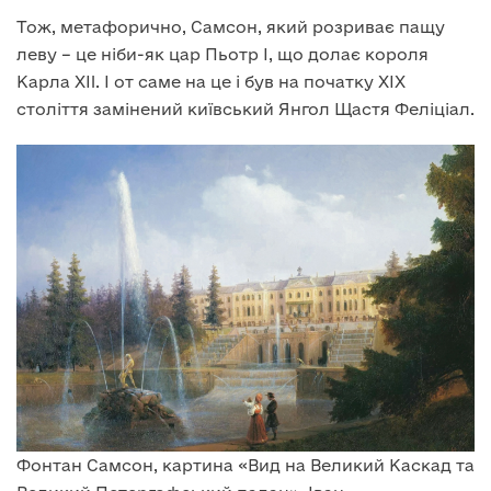
Тож, метафорично, Самсон, який розриває пащу
леву – це ніби-як цар Пьотр I, що долає короля
Карла XII. І от саме на це і був на початку XIX
століття замінений київський Янгол Щастя Феліціал.
Фонтан Самсон, картина «Вид на Великий Каскад та