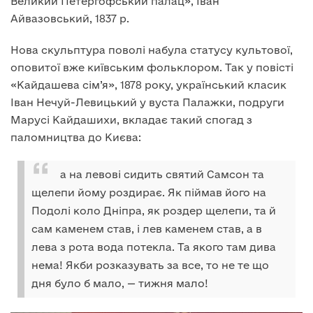
Великий Петергофський палац», Іван
Айвазовський, 1837 р.
Нова скульптура поволі набула статусу культової,
оповитої вже київським фольклором. Так у повісті
«Кайдашева сім’я», 1878 року, український класик
Іван Нечуй-Левицький у вуста Палажки, подруги
Марусі Кайдашихи, вкладає такий спогад з
паломництва до Києва:
а на левові сидить святий Самсон та
щелепи йому роздирає. Як піймав його на
Подолі коло Дніпра, як роздер щелепи, та й
сам каменем став, і лев каменем став, а в
лева з рота вода потекла. Та якого там дива
нема! Якби розказувать за все, то не те що
дня було б мало, — тижня мало!