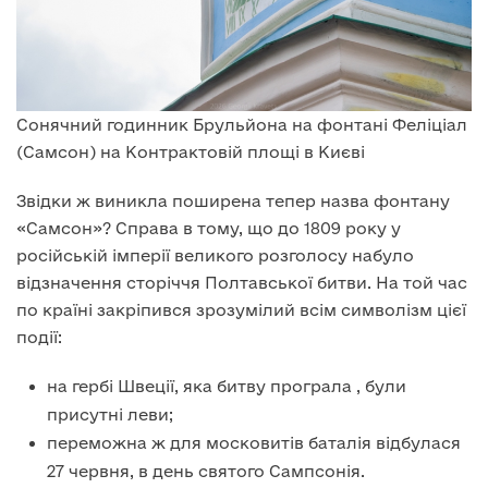
Сонячний годинник Брульйона на фонтані Феліціал
(Самсон) на Контрактовій площі в Києві
Звідки ж виникла поширена тепер назва фонтану
«Самсон»? Справа в тому, що до 1809 року у
російській імперії великого розголосу набуло
відзначення сторіччя Полтавської битви. На той час
по країні закріпився зрозумілий всім символізм цієї
події:
на гербі Швеції, яка битву програла , були
присутні леви;
переможна ж для московитів баталія відбулася
27 червня, в день святого Сампсонія.