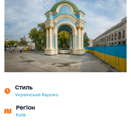
Стиль
Українське бароко
Регіон
Київ