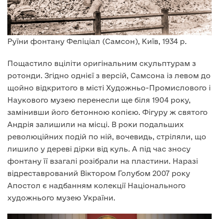
Руїни фонтану Феліціал (Самсон), Київ, 1934 р.
Пощастило вціліти оригінальним скульптурам з
ротонди. Згідно однієї з версій, Самсона із левом до
щойно відкритого в місті Художньо-Промислового і
Наукового музею перенесли ще біля 1904 року,
замінивши його бетонною копією. Фігуру ж святого
Андрія залишили на місці. В роки подальших
революційних подій по ній, вочевидь, стріляли, що
лишило у дереві дірки від куль. А під час зносу
фонтану її взагалі розібрали на пластини. Наразі
відреставрований Віктором Голубом 2007 року
Апостол є надбанням колекції Національного
художнього музею України.