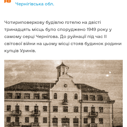
Чернігівська обл.
Чотириповерхову будівлю готелю на двісті
тринадцять місць було споруджено 1949 року у
самому серці Чернігова. До руйнації під час II
світової війни на цьому місці стояв будинок родини
купців Уринів.