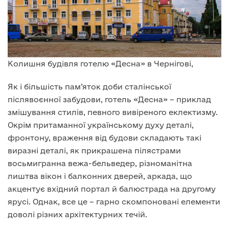
Колишня будівля готелю «Десна» в Чернігові,
Як і більшість пам’яток доби сталінської
післявоєнної забудови, готель «Десна» – приклад
змішування стилів, певного вивіреного еклектизму.
Окрім притаманної українському духу деталі,
фронтону, враження від будови складають такі
виразні деталі, як прикрашена пілястрами
восьмигранна вежа-бельведер, різноманітна
лиштва вікон і балконних дверей, аркада, що
акцентує вхідний портал й балюстрада на другому
ярусі. Однак, все це – гарно скомпоновані елементи
доволі різних архітектурних течій.