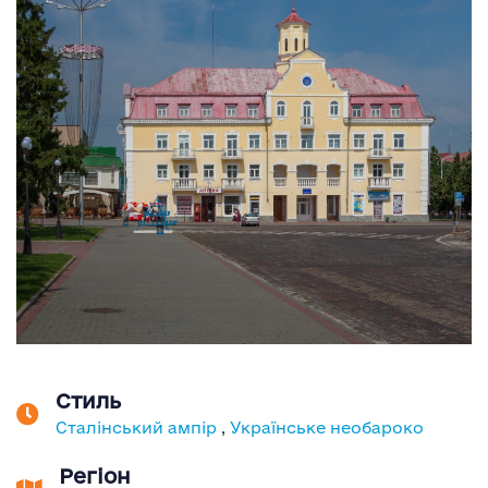
Стиль
Сталінський ампір
,
Українське необароко
Регіон