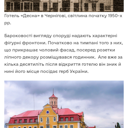
Готель «Десна» в Чернігові, світлина початку 1950-х
рр.
Бароковості вигляду споруді надають характерні
фігурні фронтони. Початково на тимпані того з них,
що прикрашає чоловий фасад, посеред розетки
ліпного декору розміщувався годинник. Але вже за
кілька десятиліть після відкриття готелю він зник й
нині його місце посідає герб України.