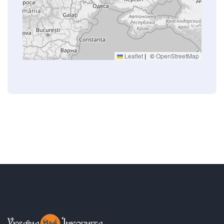
Leaflet
|
©
OpenStreetMap