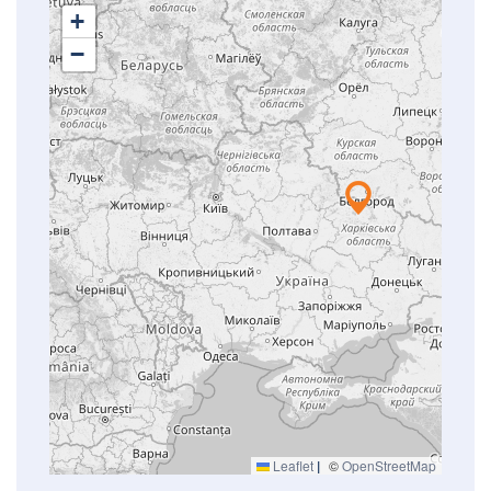
+
−
Leaflet
|
©
OpenStreetMap