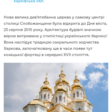
Харківська обл.
Нова велика дев’ятибанна церква у самому центрі
столиці Слобожанщини була відкрита до Дня міста,
23 серпня 2015 року. Архітектура будівлі значною
мірою витримана у стилістиці українського бароко/
Вона наслідує традицію сакрального зодчества
Харкова, започатковану ще в часи появи тут
козацької фортеці в середині XVII століття.