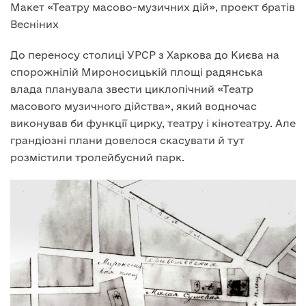
Макет «Театру масово-музичних дій», проект братів
Весніних
До переносу столиці УРСР з Харкова до Києва на
спорожнілій Мироносицькій площі радянська
влада планувала звести циклопічний «Театр
масового музичного дійства», який водночас
виконував би функції цирку, театру і кінотеатру. Але
грандіозні плани довелося скасувати й тут
розмістили тролейбусний парк.