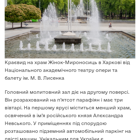
Краєвид на храм Жінок-Мироносиць в Харкові від
Національного академічного театру опери та
балету ім. М. В. Лисенка
Головний молитовний зал діє на другому поверсі.
Він розрахований на п’ятсот парафіян і має три
вівтарі. На першому ярусі міститься менший храм,
освячений в ім’я російського князя Алєксандра
Невського. У приміщеннях під спорудою
розташовано підземний автомобільний паркінг на
двісті машин. Унікальним для України є