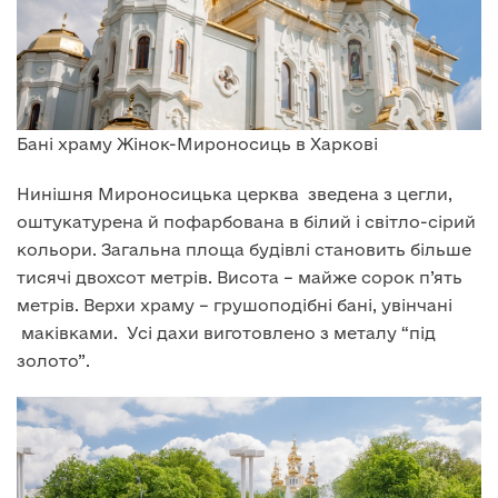
Бані храму Жінок-Мироносиць в Харкові
Нинішня Мироносицька церква зведена з цегли,
оштукатурена й пофарбована в білий і світло-сірий
кольори. Загальна площа будівлі становить більше
тисячі двохсот метрів. Висота – майже сорок п’ять
метрів. Верхи храму – грушоподібні бані, увінчані
маківками. Усі дахи виготовлено з металу “під
золото”.