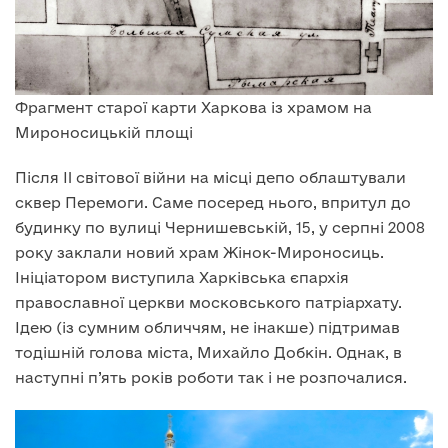
Фрагмент старої карти Харкова із храмом на
Мироносицькій площі
Після II світової війни на місці депо облаштували
сквер Перемоги. Саме посеред нього, впритул до
будинку по вулиці Чернишевській, 15, у серпні 2008
року заклали новий храм Жінок-Мироносиць.
Ініціатором виступила Харківська єпархія
православної церкви московського патріархату.
Ідею (із сумним обличчям, не інакше) підтримав
тодішній голова міста, Михайло Добкін. Однак, в
наступні п’ять років роботи так і не розпочалися.