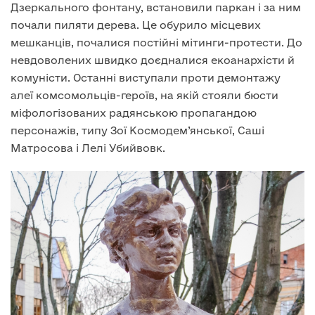
Дзеркального фонтану, встановили паркан і за ним
почали пиляти дерева. Це обурило місцевих
мешканців, почалися постійні мітинги-протести. До
невдоволених швидко доєдналися екоанархісти й
комуністи. Останні виступали проти демонтажу
алеї комсомольців-героїв, на якій стояли бюсти
міфологізованих радянською пропагандою
персонажів, типу Зої Космодем’янської, Саші
Матросова і Лелі Убийвовк.