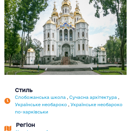
Стиль
Слобожанська школа
,
Сучасна архітектура
,
Українське необароко
,
Українське необароко
по-харківськи
Регіон