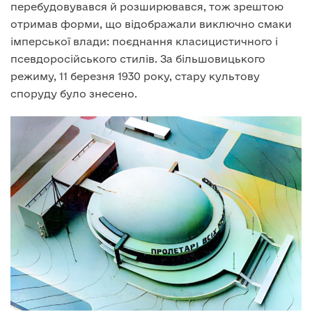
перебудовувався й розширювався, тож зрештою
отримав форми, що відображали виключно смаки
імперської влади: поєднання класицистичного і
псевдоросійського стилів. За більшовицького
режиму, 11 березня 1930 року, стару культову
споруду було знесено.