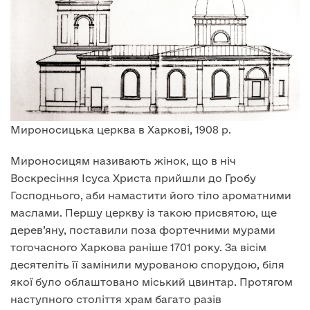
Мироносицька церква в Харкові, 1908 р.
Мироносицям називають жінок, що в ніч
Воскресіння Ісуса Христа прийшли до Гробу
Господнього, аби намастити його тіло ароматними
маслами. Першу церкву із такою присвятою, ще
дерев’яну, поставили поза фортечними мурами
тогочасного Харкова раніше 1701 року. За вісім
десятеліть її замінили мурованою спорудою, біля
якої було облаштовано міський цвинтар. Протягом
наступного століття храм багато разів