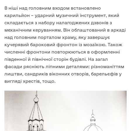
В ніші над головним входом встановлено
карильйон – ударний музичний інструмент, який
складається з набору налагоджених дзвонів з
механічним керуванням. Він облаштований в аркаді
над головним порталом храму, яку завершує
кучерявий бароковий фронтон із мозаїкою. Також
численні фронтони повторюються в оформленні
південної й північної сторін будівлі. На загал
фасади рясніють ліпними деталями: різноманіттям
лиштви, сандриків віконних отворів, барельєфів у
вигляді хрестів, тощо.