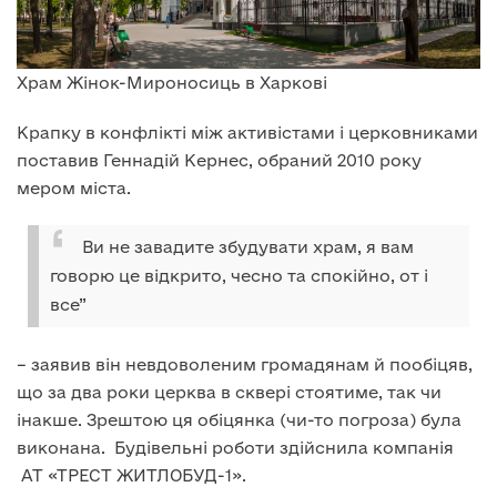
Храм Жінок-Мироносиць в Харкові
Крапку в конфлікті між активістами і церковниками
поставив Геннадій Кернес, обраний 2010 року
мером міста.
Ви не завадите збудувати храм, я вам
говорю це відкрито, чесно та спокійно, от і
все”
– заявив він невдоволеним громадянам й пообіцяв,
що за два роки церква в сквері стоятиме, так чи
інакше. Зрештою ця обіцянка (чи-то погроза) була
виконана. Будівельні роботи здійснила компанія
АТ «ТРЕСТ ЖИТЛОБУД-1».