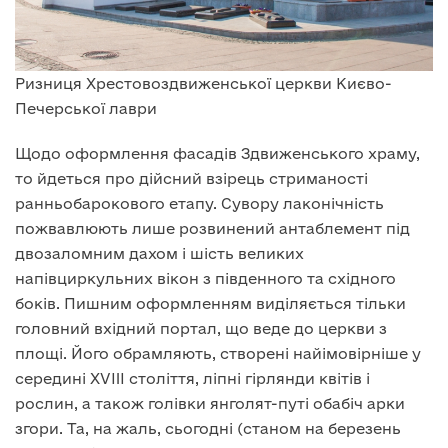
Ризниця Хрестовоздвиженської церкви Києво-
Печерської лаври
Щодо оформлення фасадів Здвиженського храму,
то йдеться про дійсний взірець стриманості
ранньобарокового етапу. Сувору лаконічність
пожвавлюють лише розвинений антаблемент під
двозаломним дахом і шість великих
напівциркульних вікон з південного та східного
боків. Пишним оформленням виділяється тільки
головний вхідний портал, що веде до церкви з
площі. Його обрамляють, створені найімовірніше у
середині XVIII століття, ліпні гірлянди квітів і
рослин, а також голівки янголят-путі обабіч арки
згори. Та, на жаль, сьогодні (станом на березень