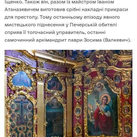
Іщенко. Також він, разом із майстром Іваном
Атаназевичем виготовив срібні накладні прикраси
для престолу. Тому останньому епізоду явного
мистецького піднесення у Печерській обителі
сприяв її тогочасний управитель, останні
самочинний архімандрит лаври Зосима (Валкевич).