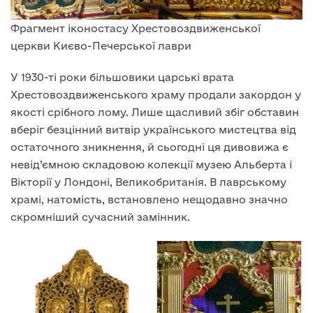
Фрагмент іконостасу Хрестовоздвиженської
церкви Києво-Печерської лаври
У 1930-ті роки більшовики царські врата
Хрестовоздвиженського храму продали закордон у
якості срібного лому. Лише щасливий збіг обставин
вберіг безцінний витвір українського мистецтва від
остаточного зникнення, й сьогодні ця дивовижа є
невід’ємною складовою колекції музею Альберта і
Вікторії у Лондоні, Великобританія. В лаврському
храмі, натомість, встановлено нещодавно значно
скромніший сучасний замінник.