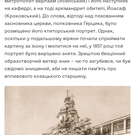
митрополит Варлаам (Ясинський) і його наступник
на кафедрі, а на тоді архімандрит обителі, Йоасаф
(Кроковський). До слова, відтоді над похованням
засновника церкви, полковника Герцика, було
розміщено його ктиторський портрет. Однак,
оскільки у подальшому віряни почали сприймати
картину за ікону і молитися на неї, у 1857 році той
портрет було вирішено зняти. Зрештою безцінний
образотворчий витвір зник – чи-то загубився, чи був
свідомо знищений, аби не лишати пам’ять про
впливового козацького старшину.