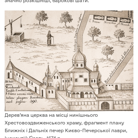
значно розкішніші, барокові шати.
Дерев’яна церква на місці нинішнього
Хрестовоздвиженського храму, фрагмент плану
Ближніх і Дальніх печер Києво-Печерської лаври,