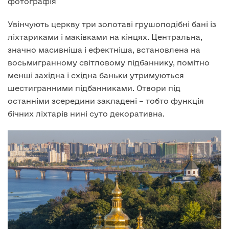
фотографія
Увінчують церкву три золотаві грушоподібні бані із
ліхтариками і маківками на кінцях. Центральна,
значно масивніша і ефектніша, встановлена на
восьмигранному світловому підбаннику, помітно
менші західна і східна баньки утримуються
шестигранними підбанниками. Отвори під
останніми зсередини закладені – тобто функція
бічних ліхтарів нині суто декоративна.