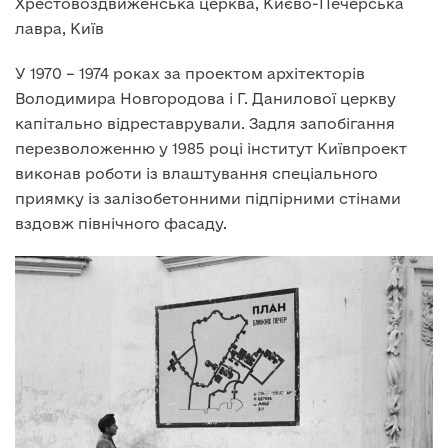
Хрестовоздвиженська церква, Києво-Печерська
лавра, Київ
У 1970 – 1974 роках за проектом архітекторів
Володимира Новгородова і Г. Данилової церкву
капітально відреставрували. Задля запобігання
перезволоженню у 1985 році інститут Київпроект
виконав роботи із влаштування спеціального
приямку із залізобетонними підпірними стінами
вздовж північного фасаду.