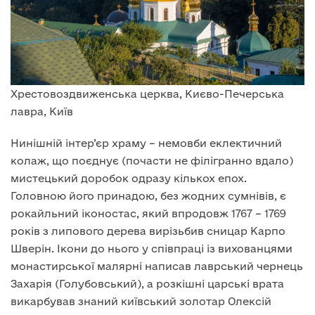
Хрестовоздвиженська церква, Києво-Печерська
лавра, Київ
Нинішній інтер’єр храму – немовби еклектичний
колаж, що поєднує (почасти не філігранно вдало)
мистецький доробок одразу кількох епох.
Головною його принадою, без жодних сумнівів, є
рокайльний іконостас, який впродовж 1767 – 1769
років з липового дерева вирізьбив сницар Карпо
Шверін. Ікони до нього у співпраці із вихованцями
монастирської малярні написав лаврський чернець
Захарія (Голубовський), а розкішні царські врата
викарбував знаний київський золотар Олексій