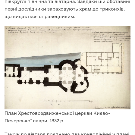
півкруглі північна та вівтарна. Завдяки цій обставині
певні дослідники зараховують храм до триконхів,
що видається справедливим.
План Хрестовоздвиженської церкви Києво-
Печерської лаври, 1832 р.
Також до вівтаря доєднано два криволінійні у плані