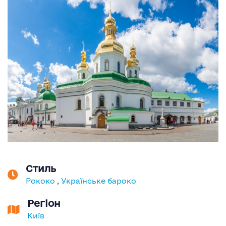
Стиль
Рококо
,
Українське бароко
Регіон
Київ