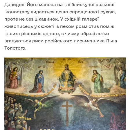
Давидов. Його манера на тлі блискучої розкоші
іконостасу видається дещо спрощеною і сухою,
проте не без цікавинок. У східній галереї
живописець у сюжеті із пеком розмістив поміж
інших грішників одного, в чиєму образі легко
вгадуються риси російського письменника Льва
Толстого.