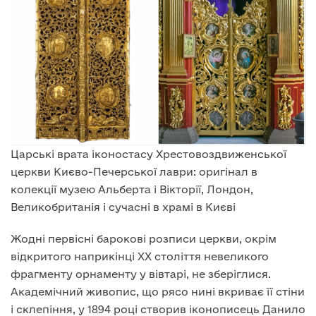
Царські врата іконостасу Хрестовоздвиженської
церкви Києво-Печерської лаври: оригінал в
колекції музею Альберта і Вікторії, Лондон,
Великобританія і сучасні в храмі в Києві
Жодні первісні барокові розписи церкви, окрім
відкритого наприкінці XX століття невеликого
фрагменту орнаменту у вівтарі, не зберіглися.
Академічний живопис, що рясо нині вкриває її стіни
і склепіння, у 1894 році створив іконописець Данило