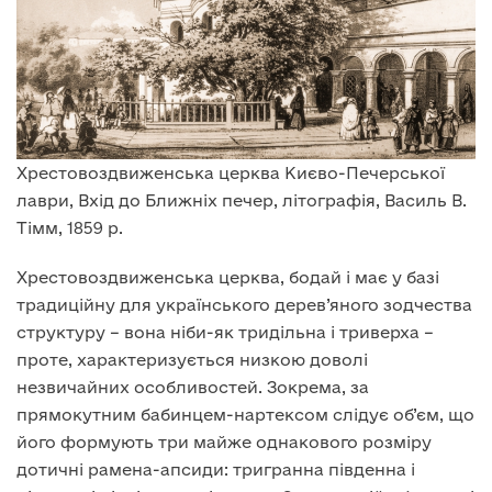
Хрестовоздвиженська церква Києво-Печерської
лаври, Вхід до Ближніх печер, літографія, Василь В.
Тімм, 1859 р.
Хрестовоздвиженська церква, бодай і має у базі
традиційну для українського дерев’яного зодчества
структуру – вона ніби-як тридільна і триверха –
проте, характеризується низкою доволі
незвичайних особливостей. Зокрема, за
прямокутним бабинцем-нартексом слідує об’єм, що
його формують три майже однакового розміру
дотичні рамена-апсиди: тригранна південна і