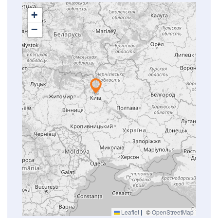
+
−
Leaflet
|
©
OpenStreetMap