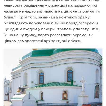
невисокі приміщення – ризницю і паламарню, які
назагал не надто впливають на цілісне сприйняття
будівлі. Крім того, зазвичай у контексті храму
розглядають добудовані пізніше поряд галерею із
ще одним входом у печери і трапезну палату. Втім,
їх, на нашу думку, варто розглядати окремо, як
цілком самодостатні архітектурні об’єкти.