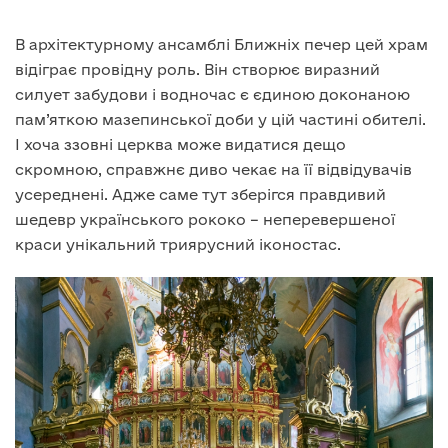
В архітектурному ансамблі Ближніх печер цей храм
відіграє провідну роль. Він створює виразний
силует забудови і водночас є єдиною доконаною
пам’яткою мазепинської доби у цій частині обителі.
І хоча ззовні церква може видатися дещо
скромною, справжнє диво чекає на її відвідувачів
усереднені. Адже саме тут зберігся правдивий
шедевр українського рококо – неперевершеної
краси унікальний триярусний іконостас.