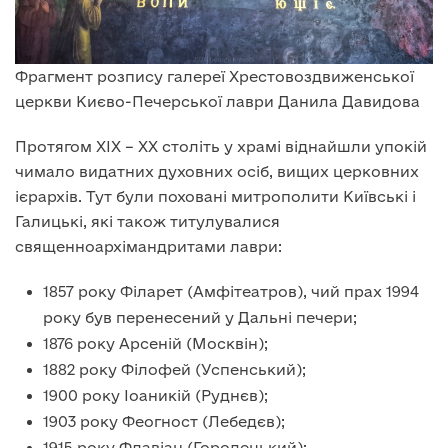
Фрагмент розпису галереї Хрестовоздвиженської
церкви Києво-Печерської лаври Данила Давидова
Протягом XIX – XX століть у храмі віднайшли упокій
чимало видатних духовних осіб, вищих церковних
ієрархів. Тут були поховані митрополити Київські і
Галицькі, які також титулувалися
священноархімандритами лаври:
1857 року Філарет (Амфітеатров), чий прах 1994
року був перенесений у Дальні печери;
1876 року Арсеній (Москвін);
1882 року Філофей (Успенський);
1900 року Іоаникій (Руднєв);
1903 року Феогност (Лебедєв);
1915 року Флавіан (Городецький);