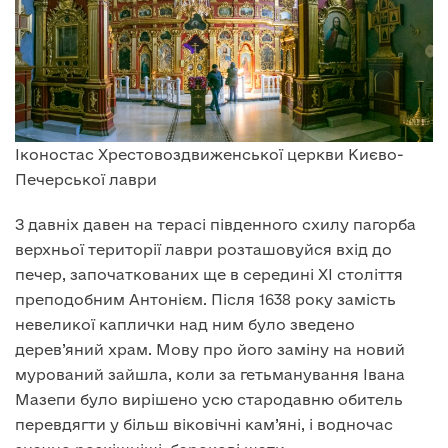
Іконостас Хрестовоздвиженської церкви Києво-
Печерської лаври
З давніх давен на терасі південного схилу пагорба
верхньої території лаври розташовуйся вхід до
печер, започаткованих ще в середині XI століття
преподобним Антонієм. Після 1638 року замість
невеликої каплички над ним було зведено
дерев’яний храм. Мову про його заміну на новий
мурований зайшла, коли за гетьманування Івана
Мазепи було вирішено усю стародавню обитель
перевдягти у більш віковічні кам’яні, і водночас