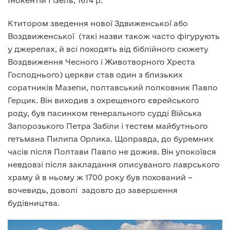
Інокентій Ґізель, 1674 р.
Ктитором зведення нової Здвиженської або
Воздвиженської (такі назви також часто фігурують
у джерелах, й всі походять від біблійного сюжету
Воздвиження Чесного і Животворного Хреста
Господнього) церкви став один з близьких
соратників Мазепи, полтавський полковник Павло
Герцик. Він виходив з охрещеного єврейського
роду, був пасинком генерального судді Війська
Запорозького Петра Забіли і тестем майбутнього
гетьмана Пилипа Орлика. Щоправда, до буремних
часів після Полтави Павло не дожив. Він упокоївся
невдовзі після закладання описуваного лаврського
храму й в ньому ж 1700 року був похований –
вочевидь, доволі задовго до завершення
будівництва.