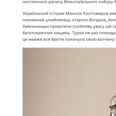
настіннного рзпису Миколаївського собору М
Український історик Микола Костомаров вва
похований улюбленець старого Богдана, його
Хмельницькі приділяли особливу увагу цій св
багатократних нищень. Турки не раз плюндрува
це майже вся братія покинула свою вотчину і