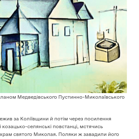
 планом Медведівського Пустинно-Миколаївського
жив за Коліївщини й потім через посилення
ці козацько-селянські повстанці, мстячись
и храм святого Миколая. Поляки ж завадили його