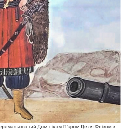
еремальований Домініком П’єром Де ля Флізом з