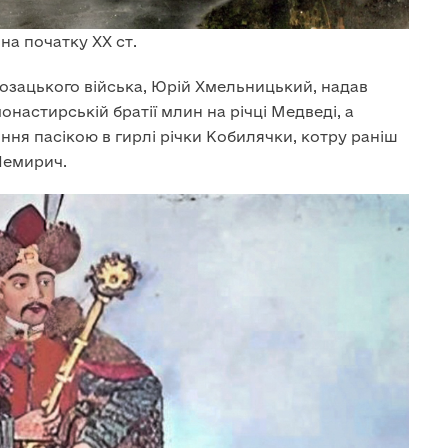
а початку XX ст.
озацького війська, Юрій Хмельницький, надав
онастирській братії млин на річці Медведі, а
іння пасікою в гирлі річки Кобилячки, котру раніш
Немирич.