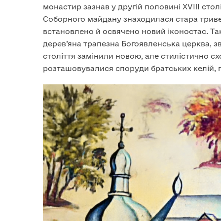
монастир зазнав у другій половині XVIII столі
Соборного майдану знаходилася стара тривер
встановлено й освячено новий іконостас. 
дерев’яна трапезна Богоявленська церква, зве
століття замінили новою, але стилістично с
розташовувалися споруди братських келій, пе