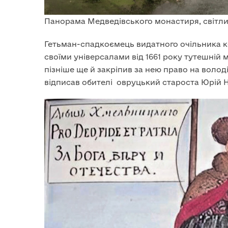
Панорама Медведівського монастиря, світлин
Гетьман-спадкоємець видатного очільника к
своїми універсалами від 1661 року тутешній м
пізніше ще й закріпив за нею право на волод
відписав обителі овруцький староста Юрій 