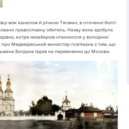
рівці між каналом й річкою Тясмин, в оточенні боліт
асновано православну обитель. Назву вона здобула
дівка, котре незабаром опинилося у володінні
 про Медведівський монастир пов’язана з тим, що
етьмана Богдана їздив на перемовини до Москви.