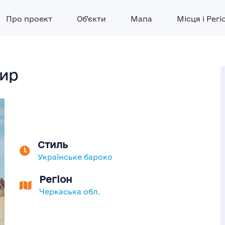
Про проект
Об’єкти
Мапа
Місця і Регі
тир
Стиль
Українське бароко
Регіон
Черкаська обл.