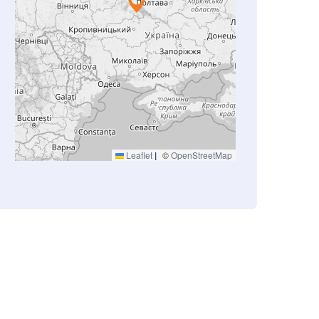
Leaflet
|
©
OpenStreetMap