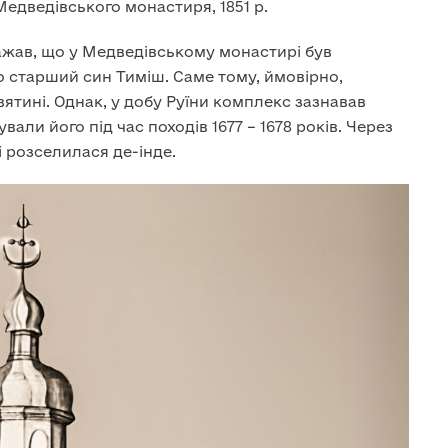
едведівського монастиря, 1851 р.
жав, що у Медведівському монастирі був
 старший син Тиміш. Саме тому, ймовірно,
ятині. Однак, у добу Руїни комплекс зазнавав
ли його під час походів 1677 – 1678 років. Через
 розселилася де-інде.