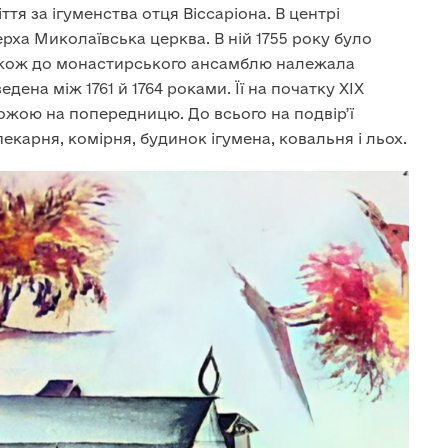
ття за ігуменства отця Віссаріона. В центрі
ха Миколаївська церква. В ній 1755 року було
Також до монастирського ансамблю належала
дена між 1761 й 1764 роками. Її на початку XIX
хожою на попередницю. До всього на подвір’ї
карня, комірня, будинок ігумена, ковальня і льох.