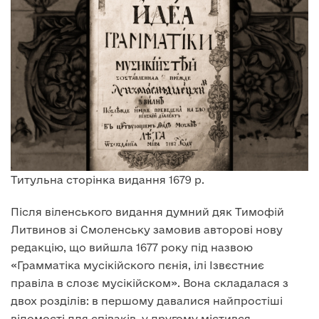
Титульна сторінка видання 1679 р.
Після віленського видання думний дяк Тимофій
Литвинов зі Смоленську замовив авторові нову
редакцію, що вийшла 1677 року під назвою
«Грамматіка мусікійского пєнія, ілі Ізвєстниє
правіла в слозє мусікійском». Вона складалася з
двох розділів: в першому давалися найпростіші
відомості для співаків, у другому містився