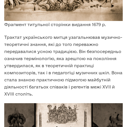
Фрагмент титульної сторінки видання 1679 р.
Трактат українського митця узагальнював музично-
теоретичні знання, які до того переважно
передавалися усною традицією. Він безпосередньо
означив термінологію, яка зрештою на покоління
утвердилася, як в теоретичній практиці
композиторів, так і в педагогіці музичних шкіл. Вона
стала знаною практичною підмогою майбутній
діяльності багатьох співаків і регентів межі XVII й
XVIII століть.