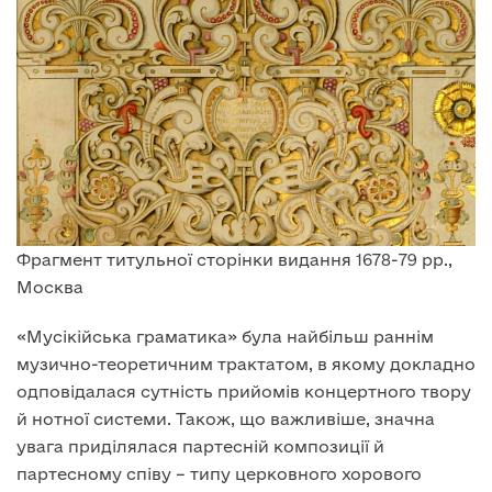
Фрагмент титульної сторінки видання 1678-79 рр.,
Москва
«Мусікійська граматика» була найбільш раннім
музично-теоретичним трактатом, в якому докладно
одповідалася сутність прийомів концертного твору
й нотної системи. Також, що важливіше, значна
увага приділялася партесній композиції й
партесному співу – типу церковного хорового