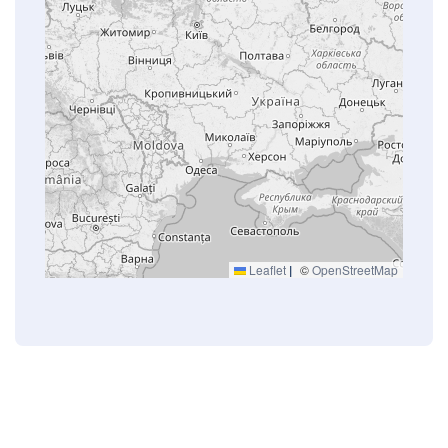
Leaflet
|
©
OpenStreetMap