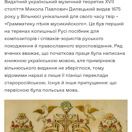
Видатний український музичний теоретик XVII
століття Микола Павлович Дилецький видав 1675
року у Вільнюсі унікальний для свого часу твір –
«Грамматику пѢнія мусикийского». Це був перший
на теренах колишньої Русі посібник для
композиторів і співаків-хористів руського
походження й православного віросповідання. Ряд
вчених вважає, що початкова праця була написана
книжною українською мовою, але примірників
вільнюського видання не зберіглося, тому
відомими наразі є лише її пізніші переклади
староросійською. Існує й інше припущення: що
первісною була польська мова.