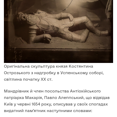
Оригінальна скульптура князя Костянтина
Острозького з надгробку в Успенському соборі,
світлина початку XX ст.
Мандрівник й член посольства Антіохійського
патріарха Макарія, Павло Алеппський, що відвідав
Київ у червні 1654 року, описував у своїх спогадах
видатний пам’ятник наступними словами: