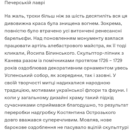
Печерській лаврі
На жаль, трохи більш ніж за шість десятиліть вся ця
дивовижна краса була знищена вогнем. Зокрема,
повністю було втрачено усі витончені ренесансні
барельєфи. Над поновленням монументу взялася
працювати артіль алебастрового майстра, як її тоді
кликали, Йосипа Білинського. Скульптор-ліпник з
Канева разом із помічниками протягом 1726 – 1729
років оздоблював декоративним орнаментом увесь
Успенський собор, як зсередини, так і ззовні. У
своїй творчості митці надихалися народною
традицією, мотивами української флори та фауни. І
коли у загальному дизайні храму такий підхід
сучасниками сприймався благодушно, то результат
переробки надгробку Костянтина Острозького
довго вважався суперечливим. Мовляв, нове
барокове оздоблення не пасувало вцілій скульптурі