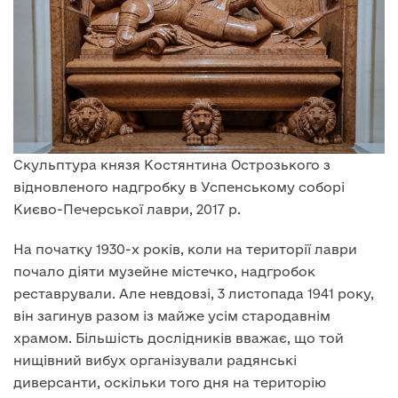
Скульптура князя Костянтина Острозького з
відновленого надгробку в Успенському соборі
Києво-Печерської лаври, 2017 р.
На початку 1930-х років, коли на території лаври
почало діяти музейне містечко, надгробок
реставрували. Але невдовзі, 3 листопада 1941 року,
він загинув разом із майже усім стародавнім
храмом. Більшість дослідників вважає, що той
нищівний вибух організували радянські
диверсанти, оскільки того дня на територію