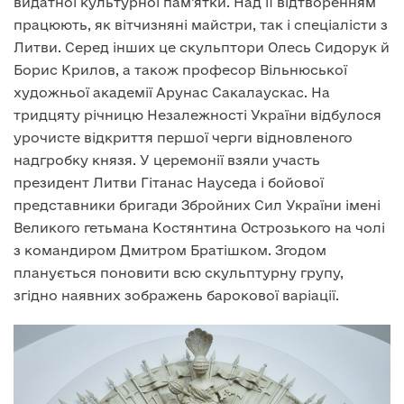
видатної культурної пам’ятки. Над її відтворенням
працюють, як вітчизняні майстри, так і спеціалісти з
Литви. Серед інших це скульптори Олесь Сидорук й
Борис Крилов, а також професор Вільнюської
художньої академії Арунас Сакалаускас. На
тридцяту річницю Незалежності України відбулося
урочисте відкриття першої черги відновленого
надгробку князя. У церемонії взяли участь
президент Литви Гітанас Науседа і бойової
представники бригади Збройних Сил України імені
Великого гетьмана Костянтина Острозького на чолі
з командиром Дмитром Братішком. Згодом
планується поновити всю скульптурну групу,
згідно наявних зображень барокової варіації.