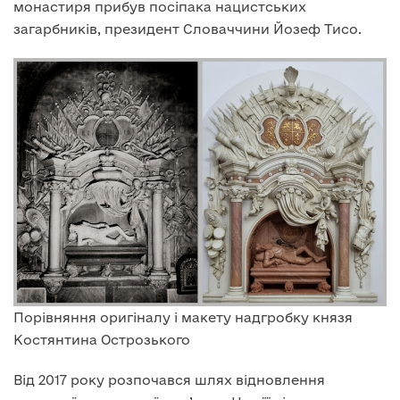
монастиря прибув посіпака нацистських
загарбників, президент Словаччини Йозеф Тисо.
Порівняння оригіналу і макету надгробку князя
Костянтина Острозького
Від 2017 року розпочався шлях відновлення