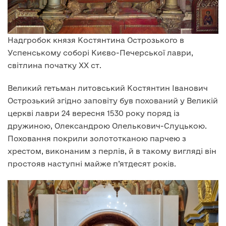
Надгробок князя Костянтина Острозького в
Успенському соборі Києво-Печерської лаври,
світлина початку XX ст.
Великий гетьман литовський Костянтин Іванович
Острозький згідно заповіту був похований у Великій
церкві лаври 24 вересня 1530 року поряд із
дружиною, Олександрою Олелькович-Слуцькою.
Поховання покрили золототканою парчею з
хрестом, виконаним з перлів, й в такому вигляді він
простояв наступні майже п’ятдесят років.