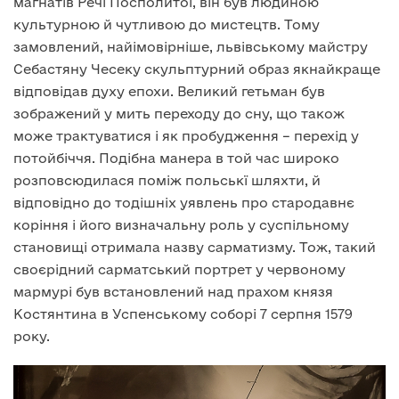
магнатів Речі Посполитої, він був людиною
культурною й чутливою до мистецтв. Тому
замовлений, найімовірніше, львівському майстру
Себастяну Чесеку скульптурний образ якнайкраще
відповідав духу епохи. Великий гетьман був
зображений у мить переходу до сну, що також
може трактуватися і як пробудження – перехід у
потойбіччя. Подібна манера в той час широко
розповсюдилася поміж польськї шляхти, й
відповідно до тодішніх уявлень про стародавнє
коріння і його визначальну роль у суспільному
становищі отримала назву сарматизму. Тож, такий
своєрідний сарматський портрет у червоному
мармурі був встановлений над прахом князя
Костянтина в Успенському соборі 7 серпня 1579
року.