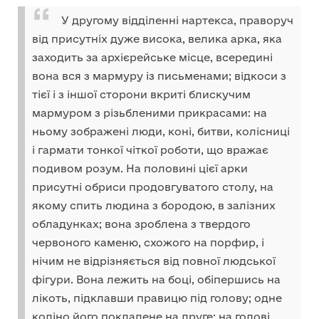
У другому відділенні нартекса, праворуч
від присутніх дуже висока, велика арка, яка
заходить за архієрейське місце, всередині
вона вся з мармуру із письменами; відкоси з
тієї і з іншої сторони вкриті блискучим
мармуром з різьбленими прикрасами: на
ньому зображені люди, коні, битви, колісниці
і гармати тонкої чіткої роботи, що вражає
подивом розум. На половині цієї арки
присутні обриси продовгуватого столу, на
якому спить людина з бородою, в залізних
обладунках; вона зроблена з твердого
червоного каменю, схожого на порфир, і
нічим не відрізняється від повної людської
фігури. Вона лежить на боці, обіпершись на
лікоть, підклавши правицю під голову; одне
коліно його покладене на друге; на голові