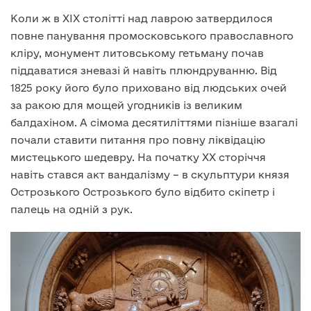
Коли ж в XIX столітті над лаврою затвердилося
повне панування промосковського православного
кліру, монумент литовському гетьману почав
піддаватися зневазі й навіть плюндруванню. Від
1825 року його було приховано від людських очей
за ракою для мощей угодників із великим
балдахіном. А сімома десятиліттями пізніше взагалі
почали ставити питання про повну ліквідацію
мистецького шедевру. На початку XX сторіччя
навіть стався акт вандалізму – в скульптури князя
Острозького Острозького було відбито скіпетр і
палець на одній з рук.