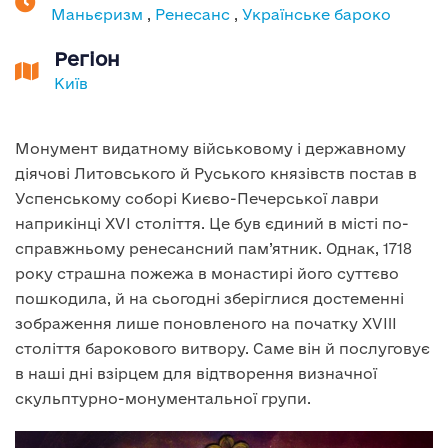
Маньєризм
,
Ренесанс
,
Українське бароко
Регіон
Київ
Монумент видатному військовому і державному
діячові Литовського й Руського князівств постав в
Успенському соборі Києво-Печерської лаври
наприкінці XVI століття. Це був єдиний в місті по-
справжньому ренесансний пам’ятник. Однак, 1718
року страшна пожежа в монастирі його суттєво
пошкодила, й на сьогодні зберіглися достеменні
зображення лише поновленого на початку XVIII
століття барокового витвору. Саме він й послуговує
в наші дні взірцем для відтворення визначної
скульптурно-монументальної групи.