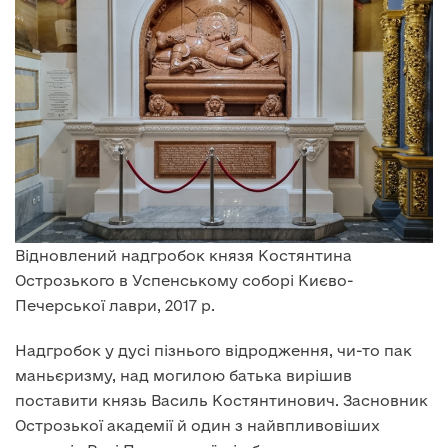
Відновлений надгробок князя Костянтина
Острозького в Успенському соборі Києво-
Печерської лаври, 2017 р.
Надгробок у дусі пізнього відродження, чи-то пак
маньєризму, над могилою батька вирішив
поставити князь Василь Костянтинович. Засновник
Острозької академії й один з найвпливовіших