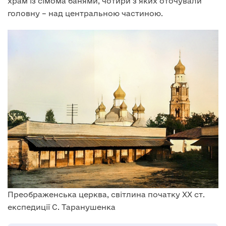
храм із сімома банями, чотири з яких оточували
головну – над центральною частиною.
Преображенська церква, світлина початку ХХ ст.
експедиції С. Таранушенка