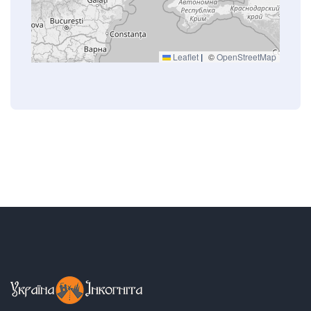
Leaflet
|
©
OpenStreetMap