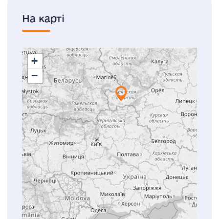
На карті
+
−