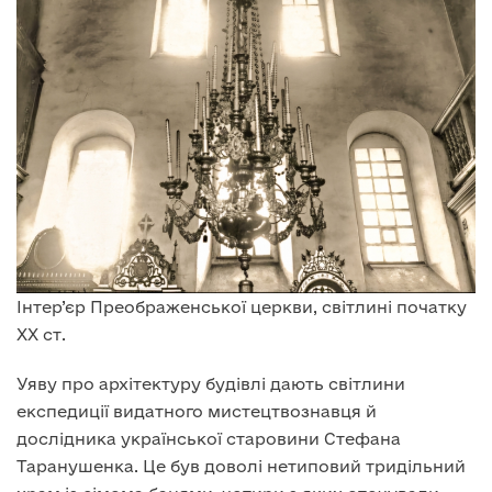
Інтер’єр Преображенської церкви, світлині початку
ХХ ст.
Уяву про архітектуру будівлі дають світлини
експедиції видатного мистецтвознавця й
дослідника української старовини Стефана
Таранушенка. Це був доволі нетиповий тридільний