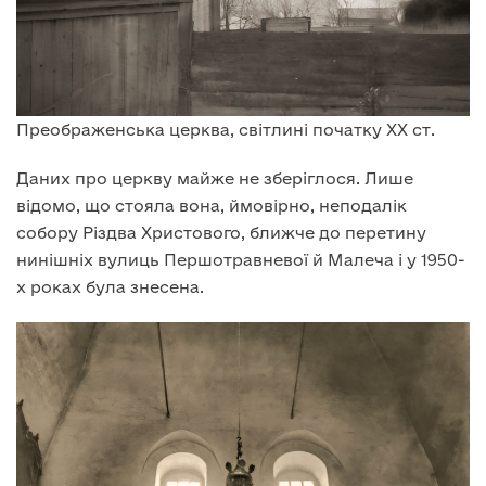
Преображенська церква, світлині початку ХХ ст.
Даних про церкву майже не зберіглося. Лише
відомо, що стояла вона, ймовірно, неподалік
собору Різдва Христового, ближче до перетину
нинішніх вулиць Першотравневої й Малеча і у 1950-
х роках була знесена.