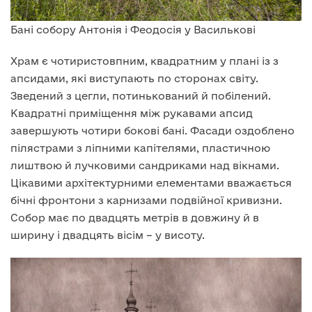
Бані собору Антонія і Феодосія у Василькові
Храм є чотиристовпним, квадратним у плані із з
апсидами, які виступають по сторонах світу.
Зведений з цегли, потинькований й побілений.
Квадратні приміщення між рукавами апсид
завершують чотири бокові бані. Фасади оздоблено
пілястрами з ліпними капітелями, пластичною
лиштвою й лучковими сандриками над вікнами.
Цікавими архітектурними елементами вважається
бічні фронтони з карнизами подвійної кривизни.
Собор має по двадцять метрів в довжину й в
ширину і двадцять вісім – у висоту.