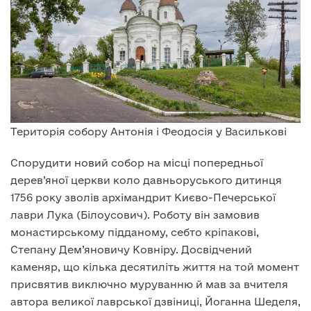
Територія собору Антонія і Феодосія у Василькові
Спорудити новий собор на місці попередньої
дерев’яної церкви коло давньоруського дитинця
1756 року зволів архімандрит Києво-Печерської
лаври Лука (Білоусович). Роботу він замовив
монастирському підданому, себто кріпакові,
Степану Дем’яновичу Ковніру. Досвідчений
каменяр, що кілька десятиліть життя на той момент
присвятив виключно муруванню й мав за вчителя
автора великої лаврської дзвіниці, Йоганна Шеделя,