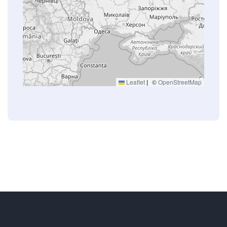
Leaflet
|
©
OpenStreetMap