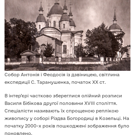
Собор Антонія і Феодосія із дзвіницею, світлина
експедиції С. Таранушенка, початок XX ст.
В інтер’єрі частково збереглися олійний розписи
Василя Бібікова другої половини XVIII століття.
Спеціалісти називають їх спрощеною реплікою
живопису у соборі Різдва Богородиці в Козельці. На
початку 2000-х років пошкоджені зображення було
поновлено.