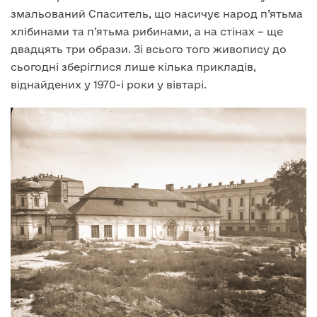
змальований Спаситель, що насичує народ п’ятьма
хлібинами та п’ятьма рибинами, а на стінах – ще
двадцять три образи. Зі всього того живопису до
сьогодні зберіглися лише кілька прикладів,
віднайдених у 1970-і роки у вівтарі.