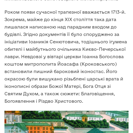
Роком появи сучасної трапезної вважається 1713-й.
Зокрема, майже до кінця XIX століття така дата
лишалася написаною над парадним входом до
будівлі. Згідно документів її було споруджено за
ініціативи Іоаникія Сенютовича, тодішнього ігумена
обителі і майбутнього очільника Києво-Печерської
лаври. Невдовзі у вівтарі церкви Іоанна Богослова
коштом митрополита Йоасафа (Кроковського)
встановили пишний бароковий іконостас. Його
окрасою були вишукано різьблені царські врата й
іконописні образи Божої Матері, Бога Отця зі
Святим Духом, а також сюжети: Благовіщення,
Богоявлення і Різдво Христового.