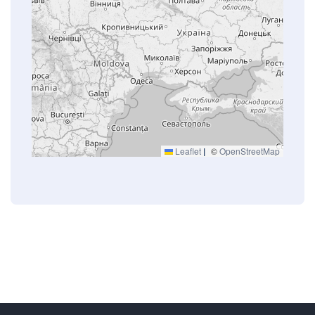
Leaflet
|
©
OpenStreetMap