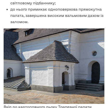
світловому підбаннику;
до нього примикає одноповерхова прямокутна
палата, завершена високим вальмовим дахом із
заломом.
Вхід до картопляного льоху Трапезної палати