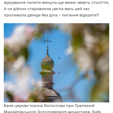
мурування палати минула ще маже чверть століття,
й чи дійсно старовинна цегла весь цей час
пролежала деінде без діла – питання відкрите?
Баня церкви Іоанна Богослова при Трапезній
Михайлівського Золотоверхого монастиря, Київ