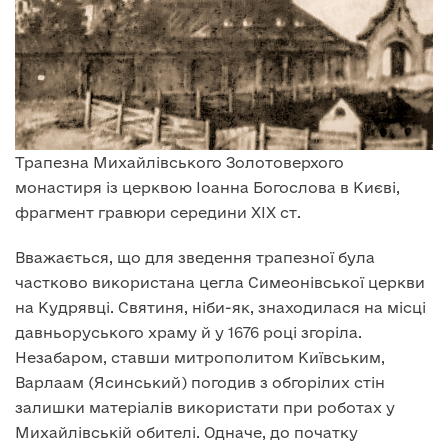
Трапезна Михайлівського Золотоверхого
монастиря із церквою Іоанна Богослова в Києві,
фрагмент гравюри середини XIX ст.
Вважається, що для зведення трапезної була
частково використана цегла Симеонівської церкви
на Кудрявці. Святиня, ніби-як, знаходилася на місці
давньоруського храму й у 1676 році згоріла.
Незабаром, ставши митрополитом Київським,
Варлаам (Ясинський) погодив з обгорілих стін
залишки матеріалів використати при роботах у
Михайлівській обителі. Одначе, до початку