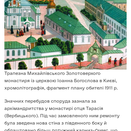
Трапезна Михайлівського Золотоверхого
монастиря із церквою Іоанна Богослова в Києві,
хромолітографія, фрагмент плану обителі 1911 р.
Значних перебудов споруда зазнала за
архімандритства у монастирі отця Тарасія
(Вербицького). Під час замовленого ним ремонту
була зведена нова стіна з південного боку й
облаштовано більш потужний карниз-ґзимс, що