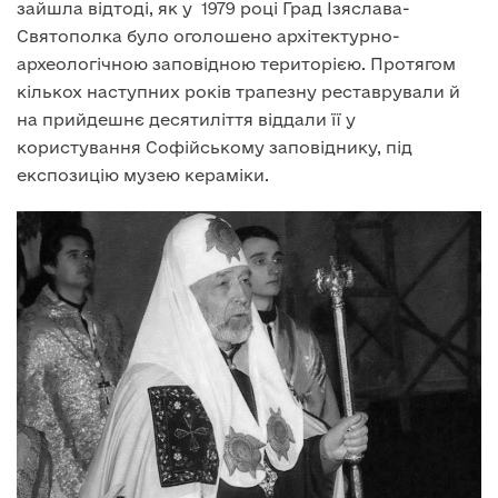
зайшла відтоді, як у 1979 році Град Ізяслава-
Святополка було оголошено архітектурно-
археологічною заповідною територією. Протягом
кількох наступних років трапезну реставрували й
на прийдешнє десятиліття віддали її у
користування Софійському заповіднику, під
експозицію музею кераміки.