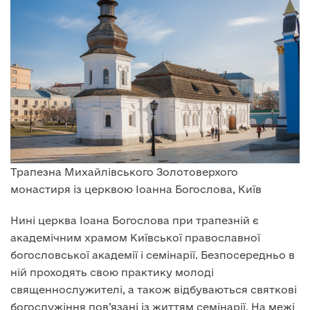
Трапезна Михайлівського Золотоверхого
монастиря із церквою Іоанна Богослова, Київ
Нині церква Іоана Богослова при трапезній є
академічним храмом Київської православної
богословської академії і семінарії. Безпосередньо в
ній проходять свою практику молоді
священнослужителі, а також відбуваються святкові
богослужіння пов’язані із життям семінарії. На межі