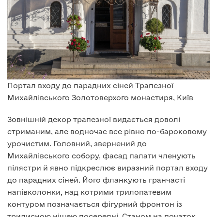
Портал входу до парадних сіней Трапезної
Михайлівського Золотоверхого монастиря, Київ
Зовнішній декор трапезної видається доволі
стриманим, але водночас все рівно по-бароковому
урочистим. Головний, звернений до
Михайлівського собору, фасад палати членують
пілястри й явно підкреслює виразний портал входу
до парадних сіней. Його фланкують гранчасті
напівколонки, над котрими трилопатевим
контуром позначається фігурний фронтон із
трилисною нішею посередні. Станом на початок