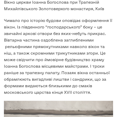
Вікно церкви Іоанна Богослова при Трапезній
Михайлівського Золотоверхого монастиря, Київ
Чимало про історію будови оповідає оформлення її
вікон. Із південного “господарського” боку – це
звичайні аркові отвори без яких-небуть прикрас.
Вівтарна частина оздоблена заглибленими
рельєфними прямокутниками навколо вікон та
ніш, а також скромними трикутниками згори. Це
може свідчити про ймовірне будівництво храму
Іоанна Богослова місцевими майстрами. І трохи
раніше за трапезну палату. Позаяк вікна останньої
обрамлюють вигадливі лиштви і сандрики, що за
формами видаються близькими до смаків
московського царства кінця XVII століття.