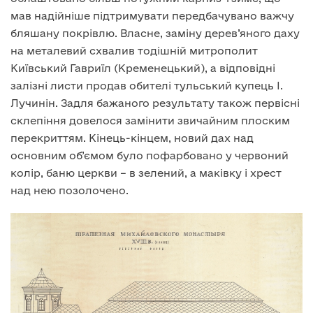
мав надійніше підтримувати передбачувано важчу
бляшану покрівлю. Власне, заміну дерев’яного даху
на металевий схвалив тодішній митрополит
Київський Гавриїл (Кременецький), а відповідні
залізні листи продав обителі тульський купець І.
Лучинін. Задля бажаного результату також первісні
склепіння довелося замінити звичайним плоским
перекриттям. Кінець-кінцем, новий дах над
основним об’ємом було пофарбовано у червоний
колір, баню церкви – в зелений, а маківку і хрест
над нею позолочено.