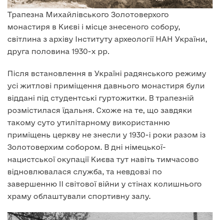
Трапезна Михайлівського Золотоверхого
монастиря в Києві і місце знесеного собору,
світлина з архіву Інституту археології НАН України,
друга половина 1930-х рр.
Після встановлення в Україні радянського режиму
усі житлові приміщення давнього монастиря були
віддані під студентські гуртожитки. В трапезній
розмістилася їдальня. Схоже на те, що завдяки
такому суто утилітарному використанню
приміщень церкву не знесли у 1930-і роки разом із
Золотоверхим собором. В дні німецької-
нацистської окупації Києва тут навіть тимчасово
відновлювалася служба, та невдовзі по
завершенню II світової війни у стінах колишнього
храму облаштували спортивну залу.