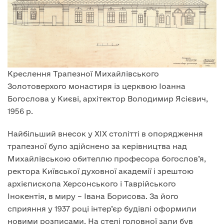
Креслення Трапезної Михайлівського
Золотоверхого монастиря із церквою Іоанна
Богослова у Києві, архітектор Володимир Ясієвич,
1956 р.
Найбільший внесок у XIX столітті в опорядження
трапезної було здійснено за керівництва над
Михайлівською обителлю професора богослов’я,
ректора Київської духовної академії і зрештою
архієпископа Херсонського і Таврійського
Інокентія, в миру – Івана Борисова. За його
сприяння у 1937 році інтер’єр будівлі оформили
новими розписами. На стелі головної зали був