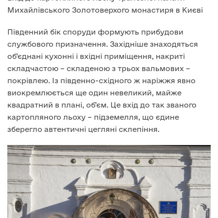
Михайлівського Золотоверхого монастиря в Києві
Південний бік споруди формують прибудови
службового призначення. Західніше знаходяться
об’єднані кухонні і вхідні приміщення, накриті
складчастою – складеною з трьох вальмових –
покрівлею. Із південно-східного ж наріжжя явно
виокремлюється ще один невеликий, майже
квадратний в плані, об’єм. Це вхід до так званого
картопляного льоху – підземелля, що єдине
зберегло автентичні цегляні склепіння.