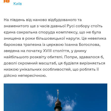
Київ
На південь від наново відбудованого та
знаменитого ще з часів давньої Русі собору стоїть
єдина сакральна споруда комплексу, що не була
знищена в роки більшовицької наруги. Це невелика
барокова трапезна із церквою Іоанна Богослова,
зведена на початку XVIII століття, у днину
найбільшого розквіту обителі. Попри, здавалося б,
доволі скромний масштаб, ця будівля вирізняється
низкою унікальних особливостей, що роблять її
дійсно непересічною.