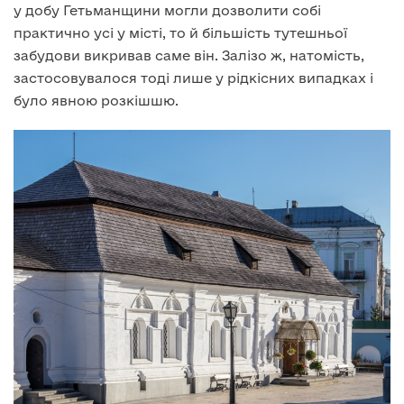
у добу Гетьманщини могли дозволити собі
практично усі у місті, то й більшість тутешньої
забудови викривав саме він. Залізо ж, натомість,
застосовувалося тоді лише у рідкісних випадках і
було явною розкішшю.