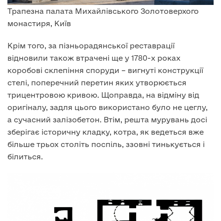
Трапезна палата Михайлівського Золотоверхого
монастиря, Київ
Крім того, за пізньорадянської реставрації
відновили також втрачені ще у 1780-х роках
коробові склепіння споруди – вигнуті конструкції
стелі, поперечний перетин яких утворюється
трицентровою кривою. Щоправда, на відміну від
оригіналу, задля цього використано було не цеглу,
а сучасний залізобетон. Втім, решта мурувань досі
зберігає історичну кладку, котра, як ведеться вже
більше трьох століть поспіль, ззовні тинькується і
білиться.