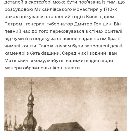
деталей в екстер’єрі може бути пов’язана із тим, що
розбудовою Михайлівського монастиря у 1710-х
роках опікувався ставлений тоді в Києві царем
Пєтром I генерал-губернатор Дмитро Голіцин. Він
певний час до того переховувався в стінах обителі
від чуми й в подяку за спасіння надав потім братії
чималі кошти. Також князем були запрошені деякі
каменярі з батьківщини. Серед них і зодчий Іван
Матвієвич, якому, мабуть, належить ідея щодо
манери обрамлень вікон палати.