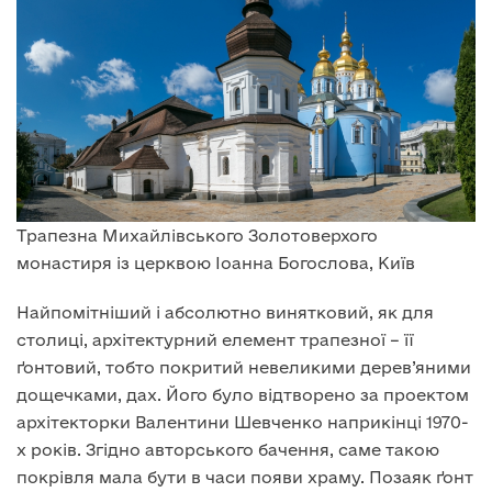
Трапезна Михайлівського Золотоверхого
монастиря із церквою Іоанна Богослова, Київ
Найпомітніший і абсолютно винятковий, як для
столиці, архітектурний елемент трапезної – її
ґонтовий, тобто покритий невеликими дерев’яними
дощечками, дах. Його було відтворено за проектом
архітекторки Валентини Шевченко наприкінці 1970-
х років. Згідно авторського бачення, саме такою
покрівля мала бути в часи появи храму. Позаяк ґонт