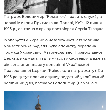
Патріарх Володимир (Романюк) править службу в
церкві Миколи Притиска на Подолі, Київ, 12 липня
1995 р., світлина з архіву протоієрея Сергія Ткачука
Із здобуттям Україною незалежності старовинна
монастирська будівля була спочатку передана
громаді Української Автокефальної Православної
Церкви, яка мала її за тимчасову кафтедру, а вже за
рік вона опинилася у володінні Української
Православної Церкви (Київського патріархату). До
1995 року тут правив службу видатний український
релігійний діяч, патріарх Володимир (Романюк).