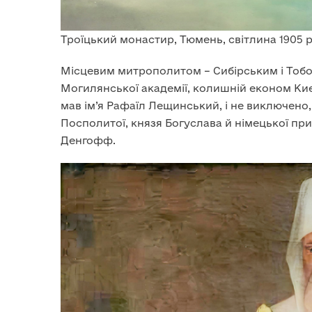
Троїцький монастир, Тюмень, світлина 1905 р
Місцевим митрополитом – Сибірським і Тобо
Могилянської академії, колишній економ Киє
мав ім’я Рафаїл Лещинський, і не виключено
Посполитої, князя Богуслава й німецької пр
Денгофф.