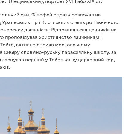
й (Лещинський), портрет XVIII або XIX ст.
ополичий сан, Філофей одразу розпочав на
Уральських гір і Киргизьких степів до Північного
іонерську діяльність. Відправляв священників на
исто проповідував християнство язичникам і
. Тобто, активно сприяв московському
 в Сибіру слов’яно-руську парафіяльну школу, за
й заснував перший у Тобольську церковний хор,
аків.