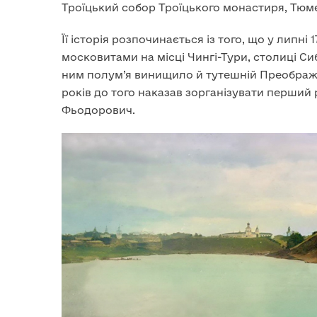
Троїцький собор Троїцького монастиря, Тюмень
Її історія розпочинається із того, що у липн
московитами на місці Чингі-Тури, столиці Си
ним полум’я винищило й тутешній Преображе
років до того наказав зорганізувати перший 
Фьодорович.