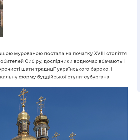
ршою мурованою постала на початку XVIII століття
обителей Сибіру, дослідники водночас вбачають і
рочисті шати традиції українського бароко, і
икальну форму буддійської ступи-субургана.