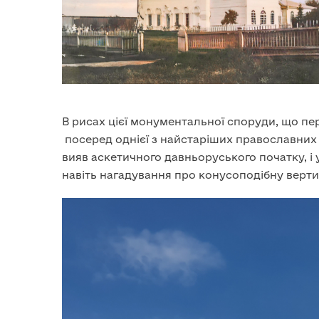
В рисах цієї монументальної споруди, що пе
посеред однієї з найстаріших православних 
вияв аскетичного давньоруського початку, і у
навіть нагадування про конусоподібну верт