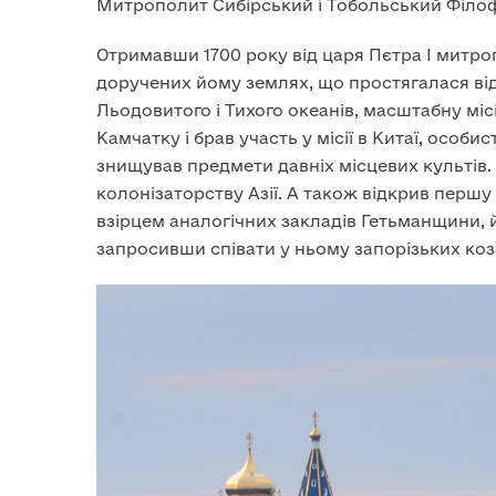
Митрополит Сибірський і Тобольський Філофе
Отримавши 1700 року від царя Пєтра I митр
доручених йому землях, що простягалася від 
Льодовитого і Тихого океанів, масштабну міс
Камчатку і брав участь у місії в Китаї, особ
знищував предмети давніх місцевих культів
колонізаторству Азії. А також відкрив першу
взірцем аналогічних закладів Гетьманщини, 
запросивши співати у ньому запорізьких коз