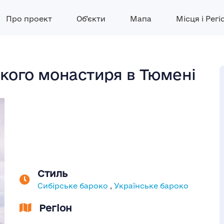
Про проект
Об’єкти
Мапа
Місця і Регі
ького монастиря в Тюмені
Стиль
Сибірське бароко
,
Українське бароко
Регіон