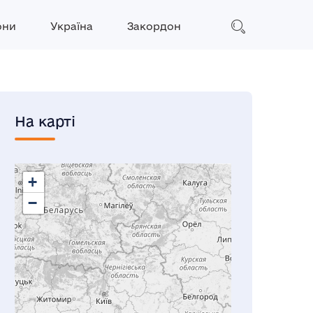
они
Україна
Закордон
На карті
+
−