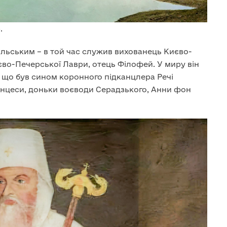
.
льським – в той час служив вихованець Києво-
во-Печерської Лаври, отець Філофей. У миру він
, що був сином коронного підканцлера Речі
инцеси, доньки воєводи Серадзького, Анни фон