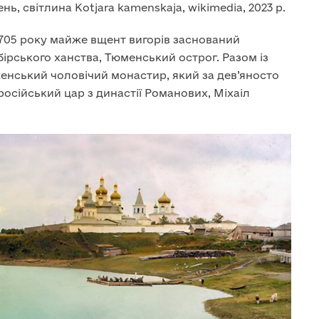
, світлина Kotjara kamenskaja, wikimedia, 2023 р.
і 1705 року майже вщент вигорів заснований
бірського ханства, Тюменський острог. Разом із
нський чоловічий монастир, який за дев’яносто
російський цар з династії Романових, Міхаіл