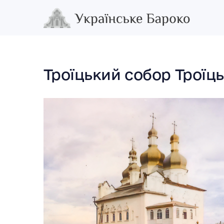
Троїцький собор Троїц