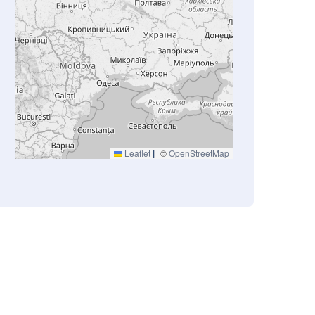
Leaflet
|
©
OpenStreetMap