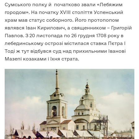
Сумського полку й початково звали «Лебяжим
городом». На початку XVIII століття Успенський
храм мав статус соборного. Його протопопом
являвся Іван Кирилович, а священником – Григорій
Павлов. З 20 листопада по 26 грудня 1708 року в
лебединському острозі містилася ставка Пєтра І
Тоді ж тут відбувся суд над прихильними Іванові
Мазепі козаками і їхня страта.