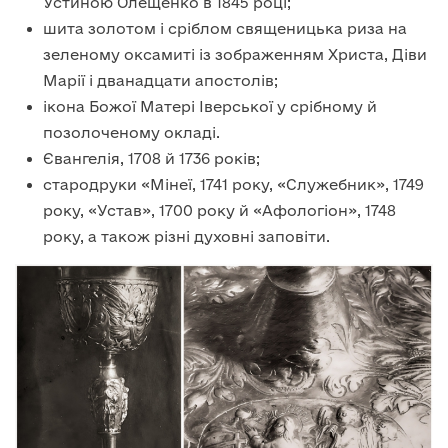
Устиною Олещенко в 1845 році;
шита золотом і сріблом священицька риза на
зеленому оксамиті із зображенням Христа, Діви
Марії і дванадцати апостолів;
ікона Божої Матері Іверської у срібному й
позолоченому окладі.
Євангелія, 1708 й 1736 років;
стародруки «Мінеї, 1741 року, «Служебник», 1749
року, «Устав», 1700 року й «Афологіон», 1748
року, а також різні духовні заповіти.