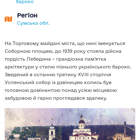
бароко
Регіон
Сумська обл.
На Торговому майдані міста, що нині іменується
Соборною площею, до 1939 року стояла дійсна
гордість Лебедина – грандіозна пам’ятка
архітектури у стилю пізнього українського бароко.
Зведений в останню третину XVIII сторіччя
Успенський собор із дзвіницею колись був
головною домінантою понад усією місцевою
забудовою й гарно проглядався здалеку.