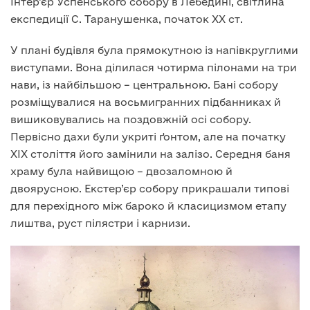
Інтер’єр Успенського собору в Лебедині, світлина
експедиції С. Таранушенка, початок XX ст.
У плані будівля була прямокутною із напівкруглими
виступами. Вона ділилася чотирма пілонами на три
нави, із найбільшою – центральною. Бані собору
розміщувалися на восьмигранних підбанниках й
вишиковувались на поздовжній осі собору.
Первісно дахи були укриті ґонтом, але на початку
XIX століття його замінили на залізо. Середня баня
храму була найвищою – двозаломною й
двоярусною. Екстер’єр собору прикрашали типові
для перехідного між бароко й класицизмом етапу
лиштва, руст пілястри і карнизи.