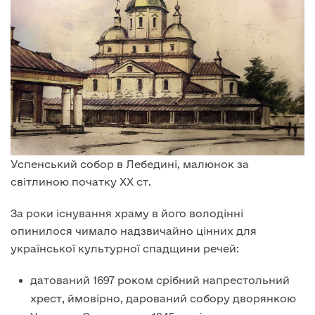
Успенський собор в Лебедині, малюнок за
світлиною початку XX ст.
За роки існування храму в його володінні
опинилося чимало надзвичайно цінних для
української культурної спадщини речей:
датований 1697 роком срібний напрестольний
хрест, ймовірно, дарований собору дворянкою