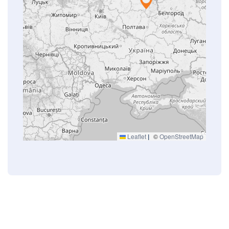
Leaflet
|
©
OpenStreetMap