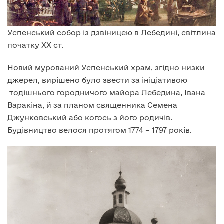
Успенський собор із дзвіницею в Лебедині, світлина
початку XX ст.
Новий мурований Успенський храм, згідно низки
джерел, вирішено було звести за ініціативою
тодішнього городничого майора Лебедина, Івана
Варакіна, й за планом священника Семена
Джунковський або когось з його родичів.
Будівництво велося протягом 1774 – 1797 років.