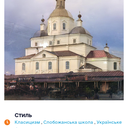
Стиль
Класицизм
,
Слобожанська школа
,
Українське