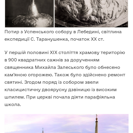
Потир з Успенського собору в Лебедині, світлина
експедиції С. Таранушенка, початок XX ст.
У першій половині XIX століття храмову територію
в 900 квадратних сажнів за дорученням
священника Михайла Залеського було обнесено
кам’яною огорожею. Також було здійснено ремонт
святині. Згодом поряд із собором звели
класицистичну двоярусну дзвіницю із високим
шпилем. При церкві почала діяти парафіяльна
школа.