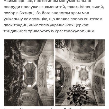
Найімовірніше, прототипом монументальної
споруди послужив знаменитий, також Успенський,
собор в Охтирці. За його аналогом храм мав
унікальну композицію, що являла собою синтезом
двох традиційних типів українських церков:
тридільного триверхого із хрестовокупольним.