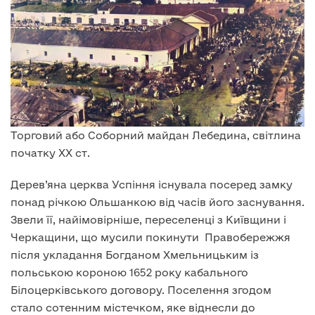
Торговий або Соборний майдан Лебедина, світлина
початку XX ст.
Дерев’яна церква Успіння існувала посеред замку
понад річкою Ольшанкою від часів його заснування.
Звели її, найімовірніше, переселенці з Київщини і
Черкащини, що мусили покинути Правобережжя
після укладання Богданом Хмельницьким із
польською короною 1652 року кабального
Білоцерківського договору. Поселення згодом
стало сотенним містечком, яке віднесли до