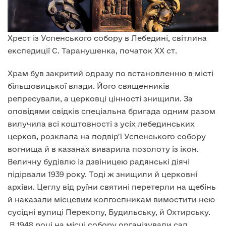
Хрест із Успенського собору в Лебедині, світлина
експедиції С. Таранушенка, початок XX ст.
Храм був закритий одразу по встановленню в місті
більшовицької влади. Його священників
репресували, а церковці цінності знищили. За
оповідями свідків спеціальна бригада одним разом
вилучила всі коштовності з усіх лебединських
церков, розклала на подвір’ї Успенського собору
вогнища й в казанах виварила позолоту із ікон.
Величну будівлю із дзвіницею радянські діячі
підірвали 1939 року. Тоді ж знищили й церковні
архіви. Цеглу від руїни святині перетерли на щебінь
й наказали місцевим колгоспникам вимостити нею
сусідні вулиці Перекопу, Будильську, й Охтирську.
В 1948 році на місці собору організували сад,