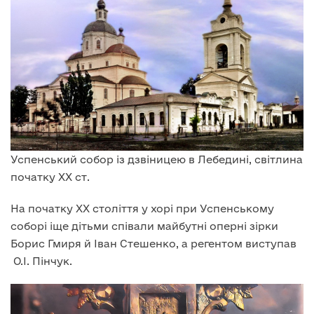
Успенський собор із дзвіницею в Лебедині, світлина
початку XX ст.
На початку XX століття у хорі при Успенському
соборі іще дітьми співали майбутні оперні зірки
Борис Гмиря й Іван Стешенко, а регентом виступав
О.І. Пінчук.