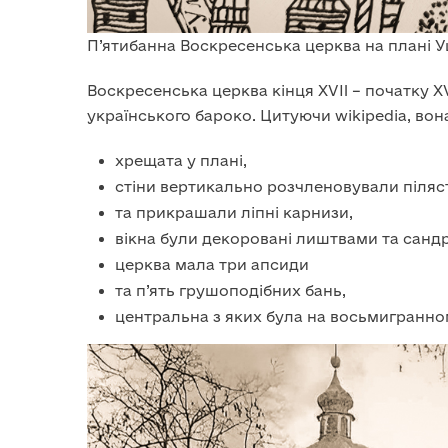
П’ятибанна Воскресенська церква на плані Уш
Воскресенська церква кінця XVII – початку X
українського бароко. Цитуючи wikipedia, вон
хрещата у плані,
стіни вертикально розчленовували піля
та прикрашали ліпні карнизи,
вікна були декоровані лиштвами та санд
церква мала три апсиди
та п’ять грушоподібних бань,
центральна з яких була на восьмигранно