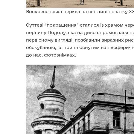
Воскресенська церква на світлині початку ХХ
Суттєві “покращення” сталися із храмом чере
перлину Подолу, яка на диво спромоглася п
первісному вигляді, позбавили виразних рис 
обскубаною, із приплюснутим напівсферични
до нас, фотознімках.