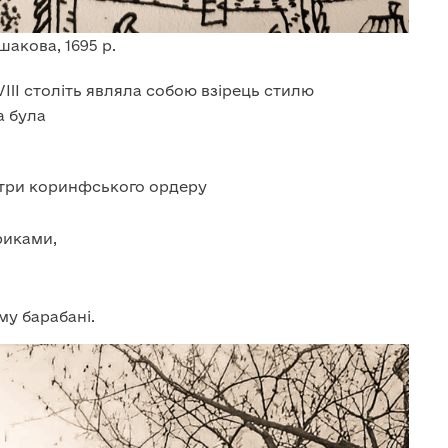
акова, 1695 р.
VIII століть являла собою взірець стилю
а була
стри коринфського ордеру
риками,
му барабані.