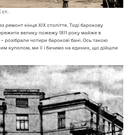
 ст.
з ремонт кінця ХІХ століття. Тоді барокову
ережити велику пожежу 1811 року майже в
– розібрали чотири барокові бані. Ось такою
м куполом, ми її і бачимо на єдиних, що дійшли