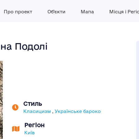
Про проект
Об’єкти
Мапа
Місця і Регі
на Подолі
Стиль
Класицизм
,
Українське бароко
Регіон
Київ