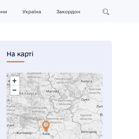
они
Україна
Закордон
На карті
+
−