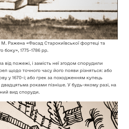
 М. Ражена «Фасад Старокиївської фортеці та
 боку», 1775-1786 рр.
а від пожежі, і замість неї згодом спорудили
рел щодо точного часу його появи різняться: або
ву у 1670-і; або грек за походженням купець
вадцятьма роками пізніше. У будь-якому разі, на
ний вид споруди.