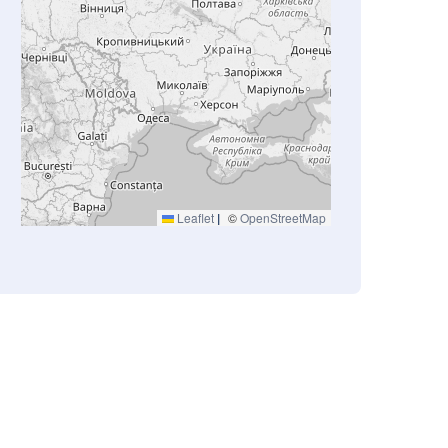
Leaflet
|
©
OpenStreetMap