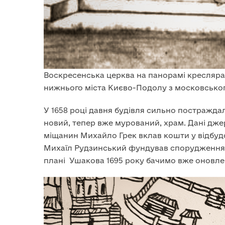
Воскресенська церква на панорамі кресляра
нижнього міста Києво-Подолу з московського
У 1658 році давня будівля сильно постраждал
новий, тепер вже мурований, храм. Дані дже
міщанин Михайло Грек вклав кошти у відбудо
Михаїл Рудзинський фундував спорудження д
плані Ушакова 1695 року бачимо вже оновле