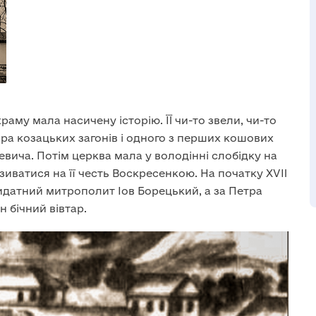
аму мала насичену історію. ЇЇ чи-то звели, чи-то
ра козацьких загонів і одного з перших кошових
вича. Потім церква мала у володінні слобідку на
азиватися на її честь Воскресенкою. На початку XVII
идатний митрополит Іов Борецький, а за Петра
 бічний вівтар.