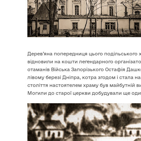
Дерев’яна попередниця цього подільського хр
відновили на кошти легендарного організато
отаманів Війська Запорізького Остафія Дашке
лівому березі Дніпра, котра згодом і стала н
століття настоятелем храму був майбутній в
Могили до старої церкви добудували ще один