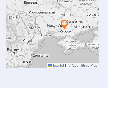
Leaflet
|
©
OpenStreetMap