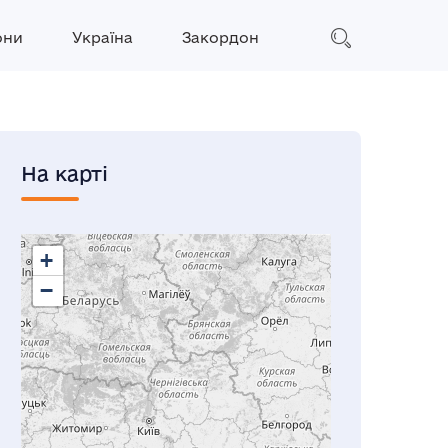
они
Україна
Закордон
На карті
+
−