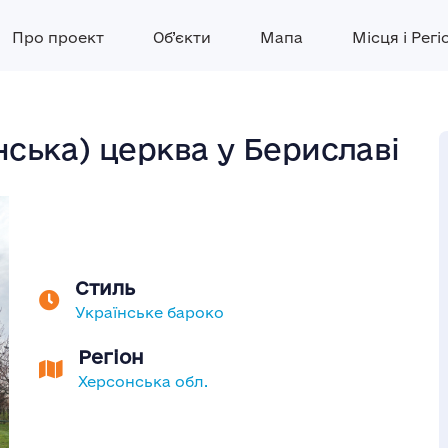
Про проект
Об’єкти
Мапа
Місця і Регі
ська) церква у Бериславі
Стиль
Українське бароко
Регіон
Херсонська обл.