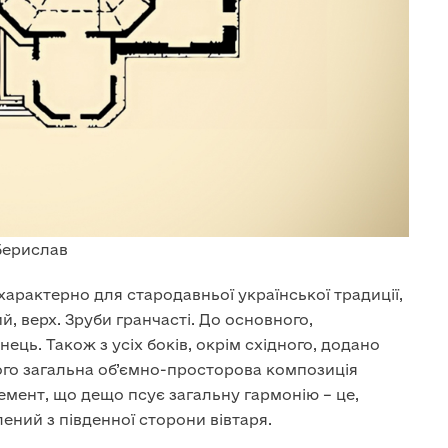
Берислав
 характерно для стародавньої української традиції,
, верх. Зруби гранчасті. До основного,
нець. Також з усіх боків, окрім східного, додано
ього загальна об’ємно-просторова композиція
емент, що дещо псує загальну гармонію – це,
ений з південної сторони вівтаря.