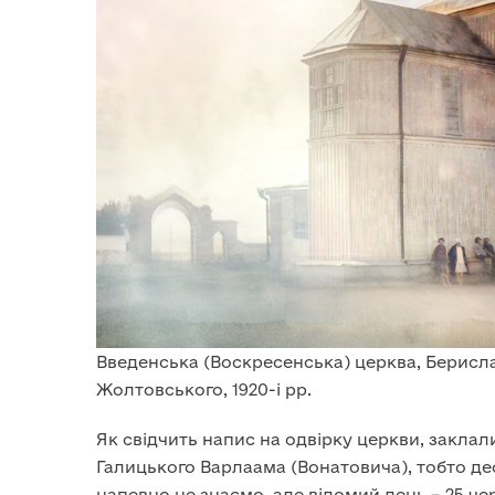
Введенська (Воскресенська) церква, Берислав
Жолтовського, 1920-і рр.
Як свідчить напис на одвірку церкви, заклали
Галицького Варлаама (Вонатовича), тобто десь
напевно не знаємо, але відомий день – 25 ч