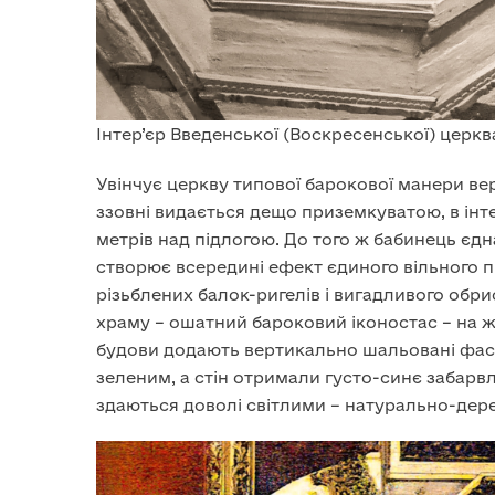
Інтер’єр Введенської (Воскресенської) церкв
Увінчує церкву типової барокової манери вер
ззовні видається дещо приземкуватою, в інт
метрів над підлогою. До того ж бабинець єд
створює всередині ефект єдиного вільного
різьблених балок-ригелів і вигадливого обри
храму – ошатний бароковий іконостас – на жа
будови додають вертикально шальовані фасад
зеленим, а стін отримали густо-синє забарв
здаються доволі світлими – натурально-дере