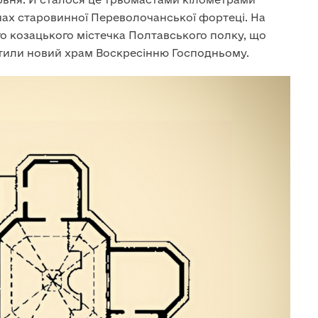
інах старовинної Переволочанської фортеці. На
о козацького містечка Полтавського полку, що
тили новий храм Воскресінню Господньому.