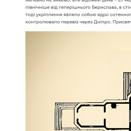
північніше від теперішнього Берислава, в ст
тоді укріплення являло собою ядро сотенног
контролювало перевіз через Дніпро. Присвя