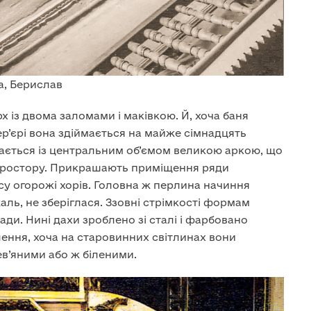
а, Берислав
х із двома заломами і маківкою. Й, хоча баня
ер’єрі вона здіймається на майже сімнадцять
нається із центральним об’ємом великою аркою, що
 простору. Прикрашають приміщення ряди
су огорожі хорів. Головна ж перлина начиння
ль, не зберіглася. Ззовні стрімкості формам
и. Нині дахи зроблено зі сталі і фарбовано
лення, хоча на старовинних світлинах вони
в’яними або ж біленими.