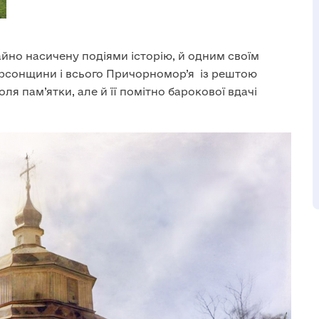
йно насичену подіями історію, й одним своїм
ерсонщини і всього Причорномор’я із рештою
ля пам’ятки, але й її помітно барокової вдачі