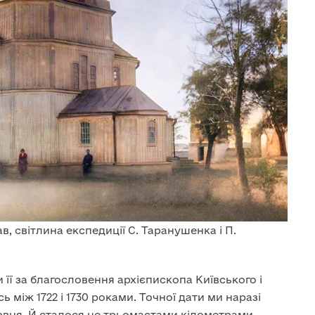
, світлина експедиції С. Таранушенка і П.
 її за благословення архієпископа Київського і
 між 1722 і 1730 роками. Точної дати ми наразі
ервня. Й сталося це трьомастами кілометрами