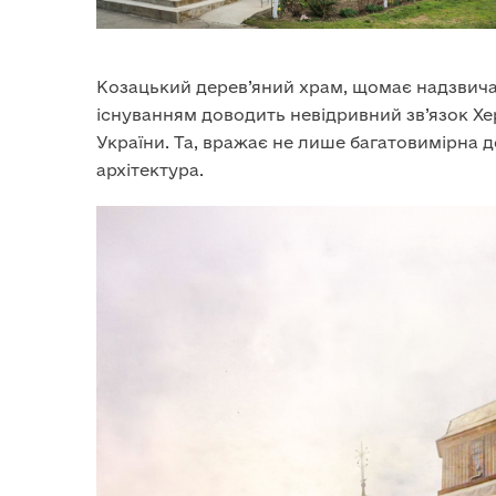
Козацький дерев’яний храм, щомає надзвича
існуванням доводить невідривний зв’язок Х
України. Та, вражає не лише багатовимірна до
архітектура.