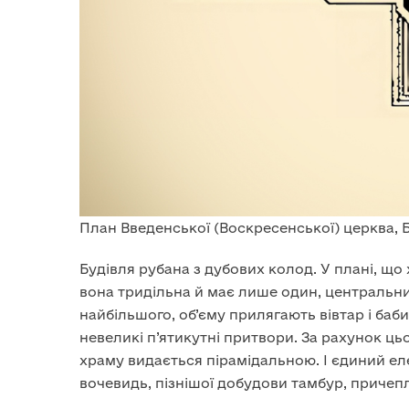
План Введенської (Воскресенської) церква, 
Будівля рубана з дубових колод. У плані, що
вона тридільна й має лише один, центральний
найбільшого, об’єму прилягають вівтар і баби
невеликі п’ятикутні притвори. За рахунок ц
храму видається пірамідальною. І єдиний ел
вочевидь, пізнішої добудови тамбур, причепл