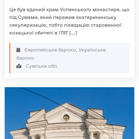
Це був єдиний храм Успенського монастиря, що
під Сумами, який пережив єкатерининську
секуляризацію, тобто ліквідацію старовинної
козацької обителі в 1787 […]
Європейське бароко, Українське
бароко
Сумська обл.