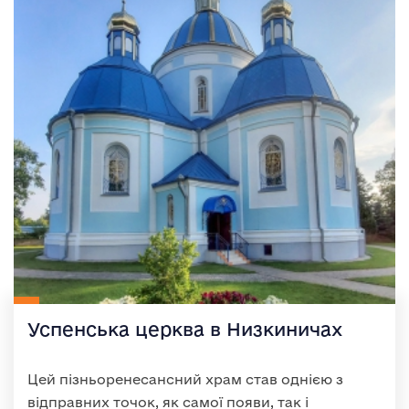
Успенська церква в Низкиничах
Цей пізньоренесансний храм став однією з
відправних точок, як самої появи, так і