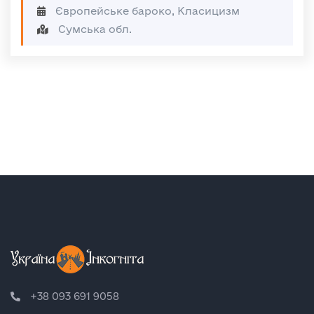
Європейське бароко, Класицизм
Сумська обл.
+38 093 691 9058