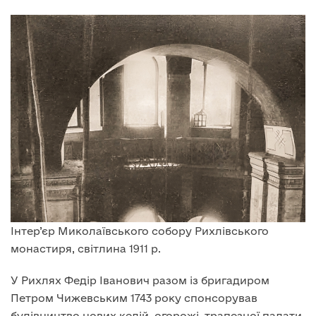
Інтер’єр Миколаївського собору Рихлівського
монастиря, світлина 1911 р.
У Рихлях Федір Іванович разом із бригадиром
Петром Чижевським 1743 року спонсорував
будівництво нових келій, огорожі, трапезної палати