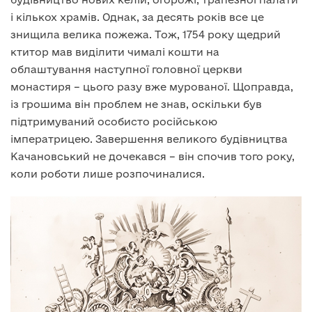
і кількох храмів. Однак, за десять років все це
знищила велика пожежа. Тож, 1754 року щедрий
ктитор мав виділити чималі кошти на
облаштування наступної головної церкви
монастиря – цього разу вже мурованої. Щоправда,
із грошима він проблем не знав, оскільки був
підтримуваний особисто російською
імператрицею. Завершення великого будівництва
Качановський не дочекався – він спочив того року,
коли роботи лише розпочиналися.