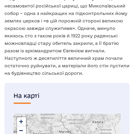
несамовитої російської цариці, що Миколаївський
собор – одна з найкращих на підконтрольних йому
землях церков і «в цій порожній стороні великою
окрасою завжди служитиме». Одначе, минуло
якихось сто з гаком років й 1922 року радянські
можновладці стару обитель закрили, а її братію
разом із архімандритом Євгенієм вигнали.
Наступного ж десятиліття величний храм почали
остаточно руйнувати, а матеріали його стін пустили
на будівництво сільської дороги.
На карті
+
−