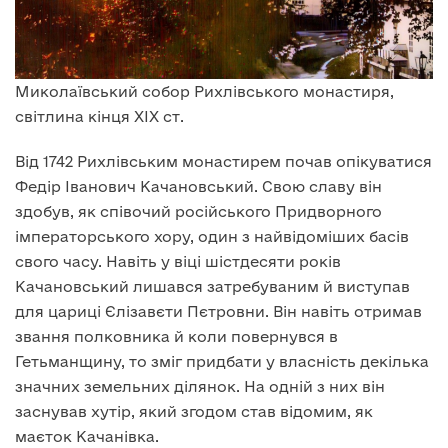
Миколаївський собор Рихлівського монастиря,
світлина кінця XIX ст.
Від 1742 Рихлівським монастирем почав опікуватися
Федір Іванович Качановський. Свою славу він
здобув, як співочий російського Придворного
імператорського хору, один з найвідоміших басів
свого часу. Навіть у віці шістдесяти років
Качановський лишався затребуваним й виступав
для цариці Єлізавєти Пєтровни. Він навіть отримав
звання полковника й коли повернувся в
Гетьманщину, то зміг придбати у власність декілька
значних земельних ділянок. На одній з них він
заснував хутір, який згодом став відомим, як
маєток Качанівка.