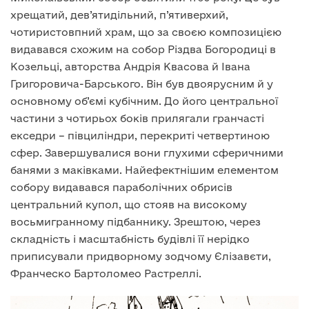
хрещатий, дев’ятидільний, п’ятиверхий,
чотиристовпний храм, що за своєю композицією
видавався схожим на собор Різдва Богородиці в
Козельці, авторства Андрія Квасова й Івана
Григоровича-Барського. Він був двоярусним й у
основному об’ємі кубічним. До його центральної
частини з чотирьох боків прилягали гранчасті
екседри – півциліндри, перекриті четвертиною
сфер. Завершувалися вони глухими сферичними
банями з маківками. Найефектнішим елементом
собору видавався параболічних обрисів
центральний купол, що стояв на високому
восьмигранному підбаннику. Зрештою, через
складність і масштабність будівлі її нерідко
приписували придворному зодчому Єлізавєти,
Франческо Бартоломео Растреллі.