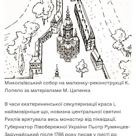
Миколаївський собор на малюнку-реконструкції К.
Лопяло за матеріалами М. Цапенка
В часи єкатерининської секуляризації краса і,
найімовірніше що, новизна центральної святині
Рихлів врятувала весь монастир від ліквідації.
Губернатор Лівобережної України Пьотр Румянцев-
Задунайський після 1786 року писав у листі до