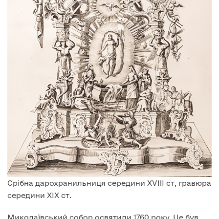
Срібна дарохранильниця середини XVIII ст, гравюра
середини XIX ст.
Миколаївський собор освятили 1760 року. Це був