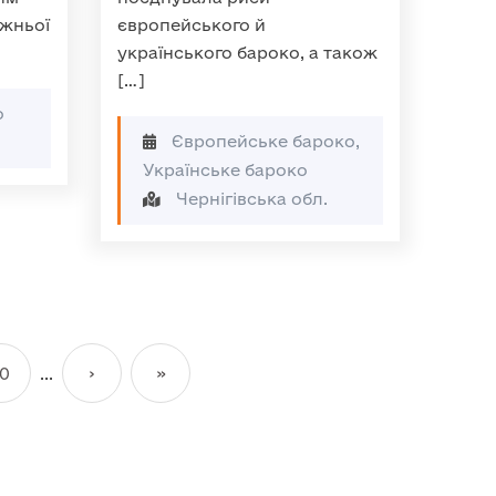
ижньої
європейського й
українського бароко, а також
[…]
о
Європейське бароко,
Українське бароко
Чернігівська обл.
10
...
›
»