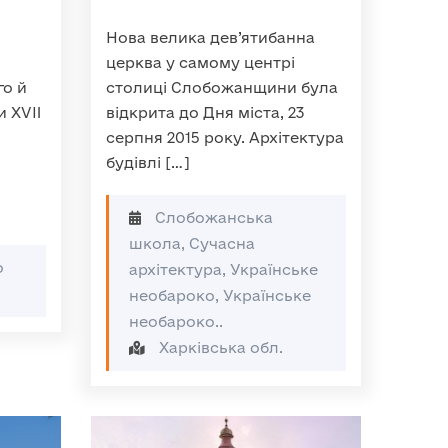
Нова велика дев’ятибанна
церква у самому центрі
го й
столиці Слобожанщини була
и XVII
відкрита до Дня міста, 23
серпня 2015 року. Архітектура
будівлі […]
Слобожанська
школа, Сучасна
о
архітектура, Українське
необароко, Українське
необароко..
Харківська обл.