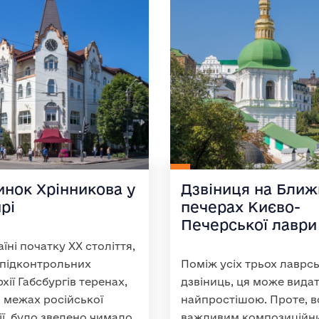
инок Хрінникова у
Дзвіниця на Ближ
рі
печерах Києво-
Печерської лаври
аїні початку XX століття,
 підконтрольних
Поміж усіх трьох лаврс
хії Габсбургів теренах,
дзвіниць, ця може вида
 в межах російської
найпростішою. Проте, в
ії, було зведено чимало
важливим композиційн