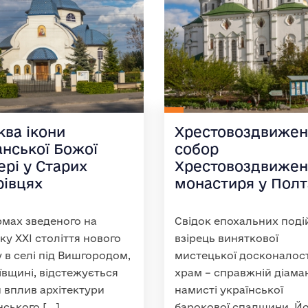
ква ікони
Хрестовоздвижен
анської Божої
собор
ері у Старих
Хрестовоздвижен
рівцях
монастиря у Полт
мах зведеного на
Свідок епохальних подій
ку XXI століття нового
взірець виняткової
 в селі під Вишгородом,
мистецької досконалост
ївщині, відстежується
храм – справжній діама
 вплив архітектури
намисті української
нського […]
барокової спадщини. Й