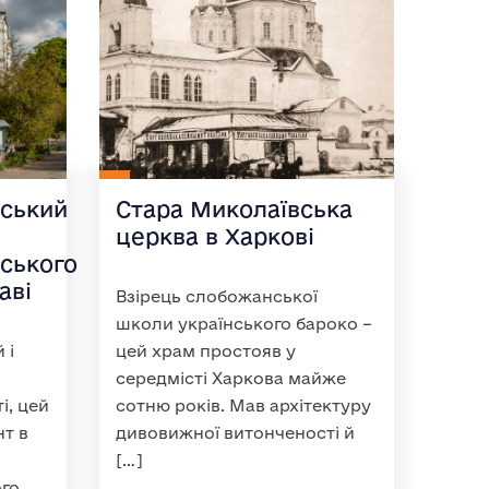
ський
Стара Миколаївська
церква в Харкові
ського
аві
Взірець слобожанської
школи українського бароко –
 і
цей храм простояв у
середмісті Харкова майже
і, цей
сотню років. Мав архітектуру
нт в
дивовижної витонченості й
[…]
ого