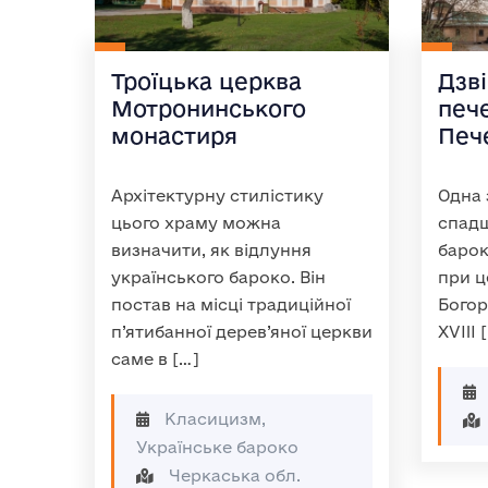
Троїцька церква
Дзві
Мотронинського
печ
монастиря
Печ
Архітектурну стилістику
Одна 
цього храму можна
спадщ
визначити, як відлуння
барок
українського бароко. Він
при ц
постав на місці традиційної
Богор
п’ятибанної дерев’яної церкви
XVIII 
саме в […]
Класицизм,
Українське бароко
Черкаська обл.