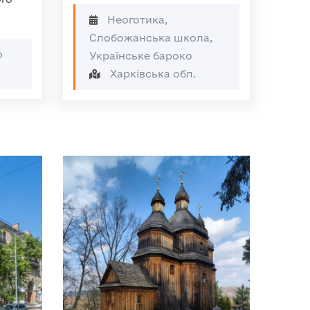
Неоготика,
Слобожанська школа,
о
Українське бароко
Харківська обл.