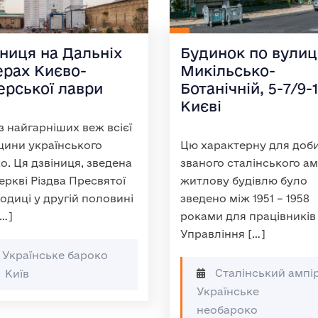
ниця на Дальніх
Будинок по вулиц
ерах Києво-
Микільсько-
ерської лаври
Ботанічній, 5-7/9-1
Києві
з найгарніших веж всієї
ини українського
Цю характерну для доби
о. Ця дзвіниця, зведена
званого сталінського ам
еркві Різдва Пресвятої
житлову будівлю було
одиці у другій половині
зведено між 1951 – 1958
[…]
роками для працівників
Управління […]
Українське бароко
Сталінський ампір
Київ
Українське
необароко