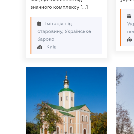
значного комплексу […]
Імітація під
Ук
старовину, Українське
не
бароко
Київ