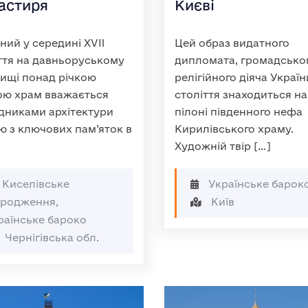
астиря
Києві
ний у середині XVII
Цей образ видатного
ття на давньоруському
дипломата, громадсько
ищі понад річкою
релігійного діяча Україн
ою храм вважається
століття знаходиться на
дниками архітектури
пілоні південного нефа
ю з ключових пам’яток в
Кирилівського храму.
Художній твір […]
Киселівське
Українське барок
дродження,
Київ
раїнське бароко
Чернігівська обл.