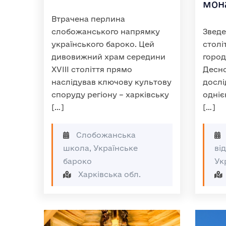
мон
Втрачена перлина
слобожанського напрямку
Зведе
українського бароко. Цей
столі
дивовижний храм середини
город
XVIII століття прямо
Десн
наслідував ключову культову
дослі
споруду регіону – харківську
одніє
[…]
[…]
Слобожанська
школа, Українське
ві
бароко
Ук
Харківська обл.