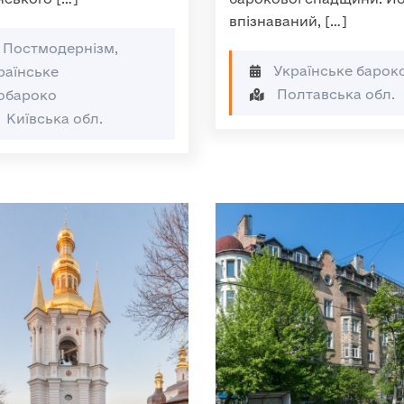
впізнаваний, […]
Постмодернізм,
Українське барок
раїнське
Полтавська обл.
обароко
Київська обл.