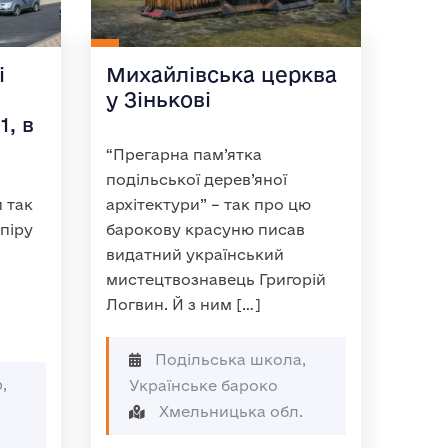
і
Михайлівська церква
у Зінькові
1, в
“Прегарна пам’ятка
подільської дерев’яної
 так
архітектури” – так про цю
піру
барокову красуню писав
видатний український
мистецтвознавець Григорій
Логвин. Й з ним […]
Подільська школа,
,
Українське бароко
Хмельницька обл.