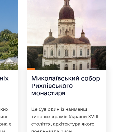
ніх
Миколаївський собор
Рихлівського
монастиря
ьких
Це був один із найменш
тися
типових храмів України XVIII
она є
століття, архітектура якого
им
поєднувала риси