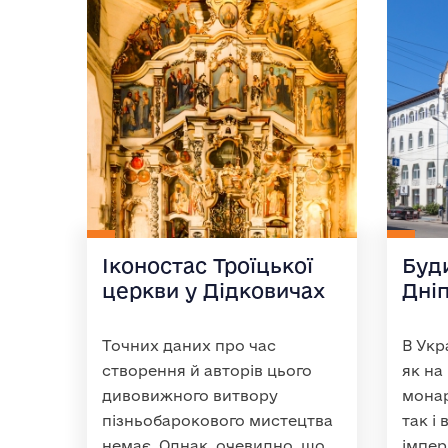
Іконостас Троїцької
Буд
церкви у Дідковичах
Дніп
Точних даних про час
В Укр
створення й авторів цього
як на
дивовижного витвору
монар
пізньобарокового мистецтва
так і
немає. Однак, очевидно, що
імпер