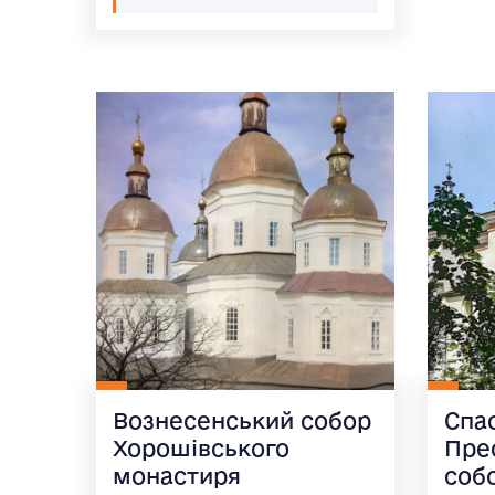
Вознесенський собор
Спа
Хорошівського
Пре
монастиря
соб