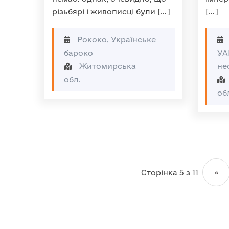
різьбярі і живописці були […]
[…]
Рококо, Українське
бароко
УА
Житомирська
не
обл.
об
Сторінка 5 з 11
«