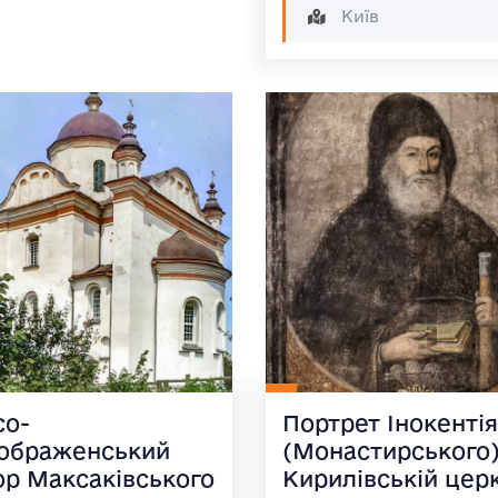
Київ
со-
Портрет Інокентія
ображенський
(Монастирського)
ор Максаківського
Кирилівській церк