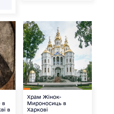
Храм Жінок-
 в
Мироносиць в
ві в
Харкові