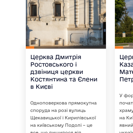
Церква Дмитрія
Цер
Ростовського і
Каз
дзвіниця церкви
Мат
Костянтина та Єлени
Пет
в Києві
У фор
Одноповерхова прямокутна
почат
споруда на розі вулиць
храму
Щекавицької і Кирилівської
на Ки
на київському Подолі – це
явний
все, що лишилося від
украї