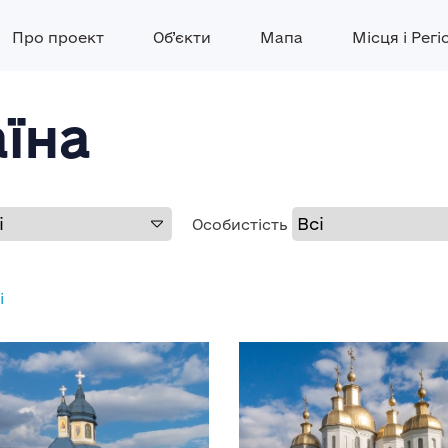
Про проект
Об’єкти
Мапа
Місця і Регі
аїна
Особистість
і