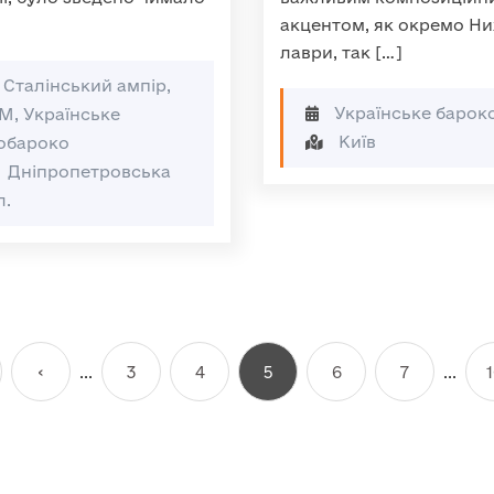
акцентом, як окремо Н
лаври, так […]
Сталінський ампір,
Українське барок
М, Українське
Київ
обароко
Дніпропетровська
л.
‹
...
3
4
5
6
7
...