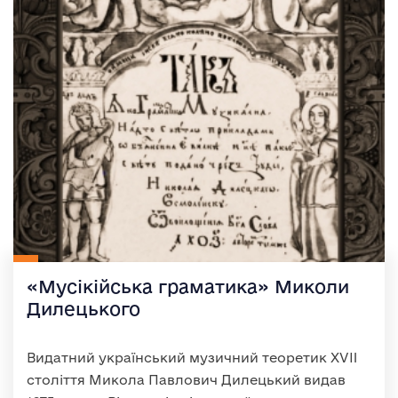
«Мусікійська граматика» Миколи
Дилецького
Видатний український музичний теоретик XVII
століття Микола Павлович Дилецький видав