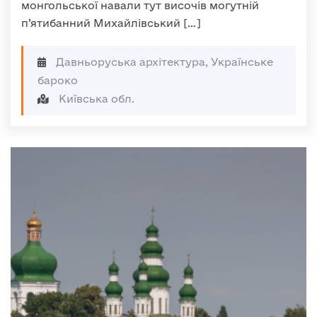
монгольської навали тут височів могутній
п’ятибанний Михайлівський […]
Давньоруська архітектура, Українське
бароко
Київська обл.