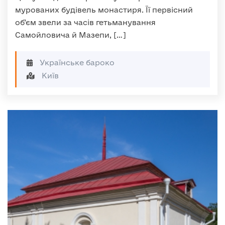
мурованих будівель монастиря. Її первісний
об’єм звели за часів гетьманування
Самойловича й Мазепи, […]
Українське бароко
Київ