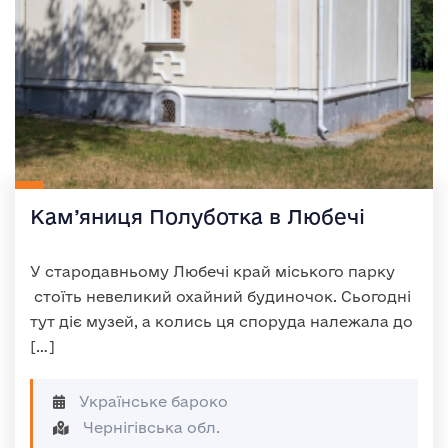
Кам’яниця Полуботка в Любечі
У стародавньому Любечі край міського парку
стоїть невеликий охайний будиночок. Сьогодні
тут діє музей, а колись ця споруда належала до
[…]
Українське бароко
Чернігівська обл.