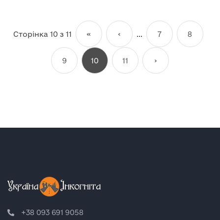
Сторінка 10 з 11
«
‹
...
7
8
9
10
11
›
+38 093 691 9058