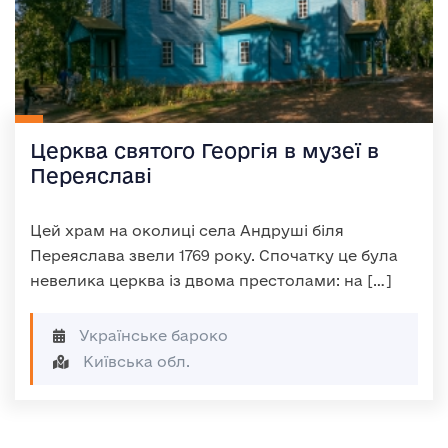
Церква святого Георгія в музеї в
Переяславі
Цей храм на околиці села Андруші біля
Переяслава звели 1769 року. Спочатку це була
невелика церква із двома престолами: на […]
Українське бароко
Київська обл.