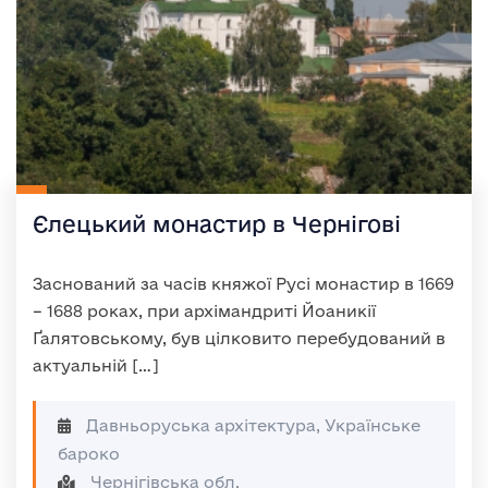
Єлецький монастир в Чернігові
Заснований за часів княжої Русі монастир в 1669
– 1688 роках, при архімандриті Йоаникії
Ґалятовському, був цілковито перебудований в
актуальній […]
Давньоруська архітектура, Українське
бароко
Чернігівська обл.