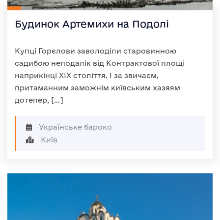
Будинок Артемихи на Подолі
Купці Горєлови заволоділи старовинною
садибою неподалік від Контрактової площі
наприкінці XIX століття. І за звичаєм,
притаманним заможнім київським хазяям
дотепер, […]
Українське бароко
Київ