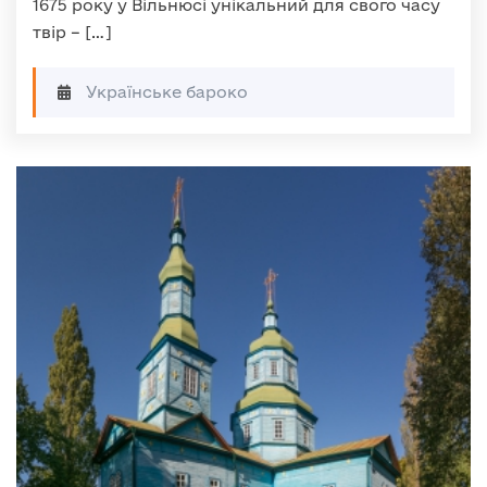
1675 року у Вільнюсі унікальний для свого часу
твір – […]
Українське бароко