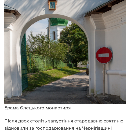
Брама Єлецького монастиря
Після двох століть запустіння стародавню святиню
відновили за господарювання на Чернігівщині