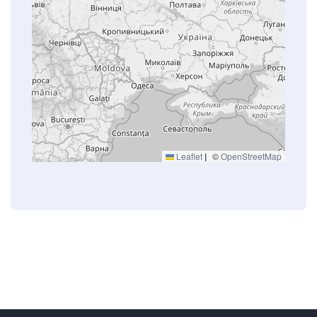
Leaflet
|
©
OpenStreetMap