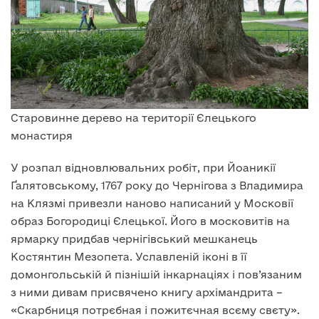
Старовинне дерево на території Єлецького
монастиря
У розпал відновлювальних робіт, при Йоаникії
Ґалятовському, 1767 року до Чернігова з Владимира
на Клязмі привезли наново написаний у Московії
образ Богородиці Єлецької. Його в московитів на
ярмарку придбав чернігівський мешканець
Костянтин Мезопета. Уславленій іконі в її
домонгольській й пізнішій інкарнаціях і пов’язаним
з ними дивам присвячено книгу архімандрита –
«Скарбниця потрєбная і пожитєчная всєму свєту».