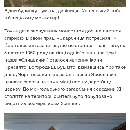
Руїни будинку ігумена, дзвіниця і Успенський собор
в Єлецькому монастирі
Точна дата заснування монастиря досі лишається
спірною. В своїй праці «Скарбниця потрєбная…»
Ґалятовський зазначав, що це сталося після того, як
3 лютого 1060 року на гілці однієї з ялин (звідси і
назва «Єлицький») сталося явлення ікони
Пресвятої Богородиці. Буцімто, дізнавшись про таке
диво, Чернігівський князь Святослав Ярославич
наказав звести на тому місці першу дерев’яну
церкву. До монгольського загарбання середини XIII
століття на території обителі було побудовано
видатних розмірів храм Успіння.