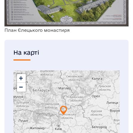
План Єлецького монастиря
На карті
+
−