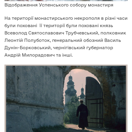
Відображення Успенського собору монастиря
На території монастирського некрополя в різні часи
були поховані її території були поховані князь
Всеволод Святославович Трубчевський, полковник
Леонтій Полуботок, генеральний обозний Василь
Дунін-Борковський, чернігівський губернатор
Андрій Милорадович та інші.