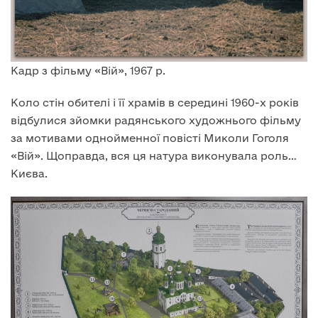
Кадр з фільму «Вій», 1967 р.
Коло стін обителі і її храмів в середині 1960-х років
відбулися зйомки радянського художнього фільму
за мотивами однойменної повісті Миколи Гоголя
«Вій». Щоправда, вся ця натура виконувала роль…
Києва.