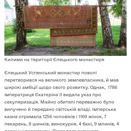
Килими на території Єлецького монастиря
Єлецький Успенський монастир поволі
перетворився на великого землевласника, й мав
широкі амбіції щодо свого розвитку. Однак, 1786
імператриця Єкатєріна II видала указ про
секуляризація. Майно обителі переважно було
вилучено й передано світській владі. Імперська
казна отримала 1256 чоловіків і 1169 жінок, 7
пекарень, 8 шинків, винокурня, 4 бані, 9 млинів, 4