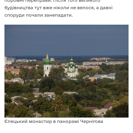
поромні переправи. Після того великого
будівництва тут вже ніколи не велося, а давні
споруди почали занепадати.
Єлецький монастир в панорамі Чернігова