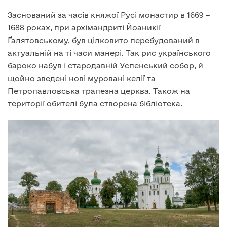
Заснований за часів княжої Русі монастир в 1669 –
1688 роках, при архімандриті Йоаникії
Ґалятовському, був цілковито перебудований в
актуальній на ті часи манері. Так рис українського
бароко набув і стародавній Успенський собор, й
щойно зведені нові муровані келії та
Петропавловська трапезна церква. Також на
території обителі була створена бібліотека.