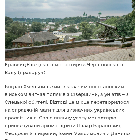
Краєвид Єлецького монастиря з Чернігівського
Валу (праворуч)
Богдан Хмельницький із козачим повстанським
військом вигнав поляків з Сіверщини, а уніатів – з
Єлецької обителі. Відтоді це місце перетворилося
на справжній магніт для визначних українських
просвітників. Свою пильну увагу монастирю
присвячували архімандрити Лазар Баранович,
Феодосій Углицький, Іоанн Максимович й Данило