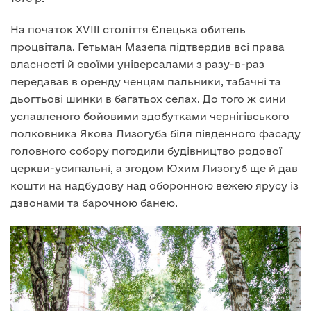
На початок XVIII століття Єлецька обитель
процвітала. Гетьман Мазепа підтвердив всі права
власності й своїми універсалами з разу-в-раз
передавав в оренду ченцям пальники, табачні та
дьогтьові шинки в багатьох селах. До того ж сини
уславленого бойовими здобутками чернігівського
полковника Якова Лизогуба біля південного фасаду
головного собору погодили будівництво родової
церкви-усипальні, а згодом Юхим Лизогуб ще й дав
кошти на надбудову над оборонною вежею ярусу із
дзвонами та барочною банею.