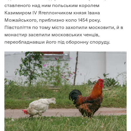
ставленого над ним польським королем
Казимиром IV Ягеллончиком князя Івана
Можайського, приблизно коло 1454 року.
Півстоліття по тому місто захопили московити, й в
монастир заселили московських ченців,
переобладнавши його під оборонну споруду.