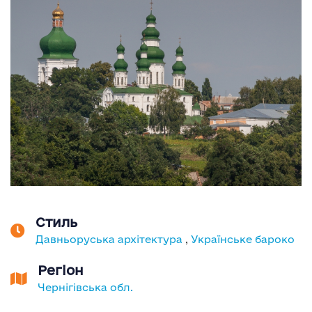
Стиль
Давньоруська архітектура
,
Українське бароко
Регіон
Чернігівська обл.