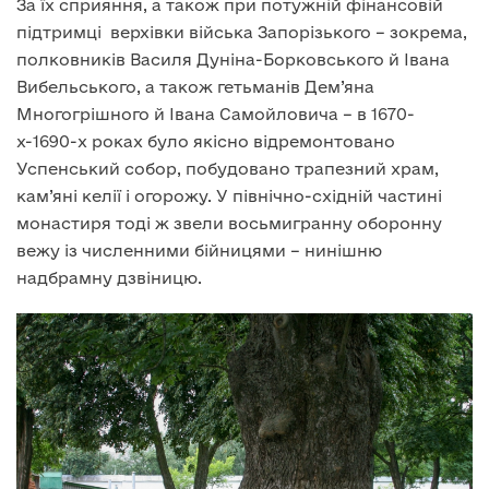
За їх сприяння, а також при потужній фінансовій
підтримці верхівки війська Запорізького – зокрема,
полковників Василя Дуніна-Борковського й Івана
Вибельського, а також гетьманів Дем’яна
Многогрішного й Івана Самойловича – в 1670-
х-1690-х роках було якісно відремонтовано
Успенський собор, побудовано трапезний храм,
кам’яні келії і огорожу. У північно-східній частині
монастиря тоді ж звели восьмигранну оборонну
вежу із численними бійницями – нинішню
надбрамну дзвіницю.