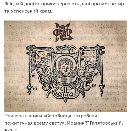
Звідти й досі історики черпають дані про монастир
та Успенський храм.
Гравюра з книги «Скарбниця потрєбная і
пожитєчная всєму свєту», Йоаникйї Ґалятовський,
1676 р.