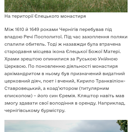
На території Єлецького монастиря
Між 1610 й 1649 роками Чернігів перебував під
владою Речі Посполитої. Під час захоплення поляки
спалили обитель. Тоді ж назавжди була втрачена
стародавня місцева ікона Єлецької Божої Матері.
Храми зрештою опинилися за Руською Унійною
Церквою. По поновленню діяльності монастиря
архімандритом в ньому був призначений видатний
церковний діяч, поет і вчений, Кирило Транквіліон-
Ставровецький, а коад’ютором (титулярним
єпископом) – його син Єремія. Кляштор навіть мав
змогу здавати свої володіння в оренду. Наприклад,
чернігівському бурмістру.