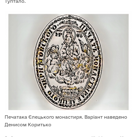
Туптало.
Печатака Єлецького монастиря. Варіант наведено
Денисом Коритько