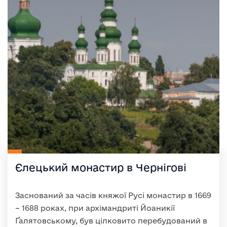
Єлецький монастир в Чернігові
Заснований за часів княжої Русі монастир в 1669
– 1688 роках, при архімандриті Йоаникії
Ґалятовському, був цілковито перебудований в