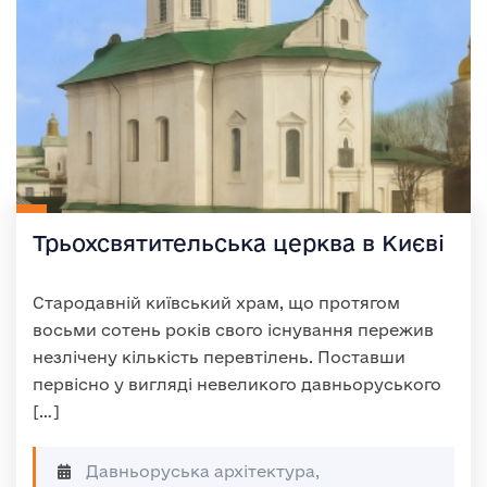
Трьохсвятительська церква в Києві
Стародавній київський храм, що протягом
восьми сотень років свого існування пережив
незлічену кількість перевтілень. Поставши
первісно у вигляді невеликого давньоруського
[…]
Давньоруська архітектура,