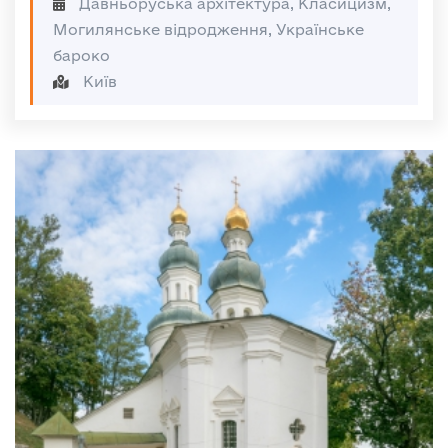
Давньоруська архітектура, Класицизм,
Могилянське відродження, Українське
бароко
Київ