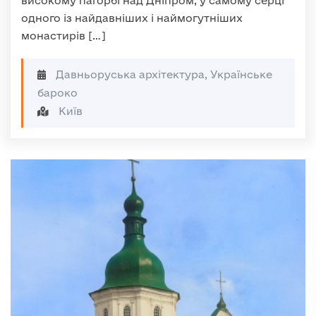
високому пагорбі над Дніпром, у самому серці
одного із найдавніших і наймогутніших
монастирів […]
Давньоруська архітектура, Українське
бароко
Київ