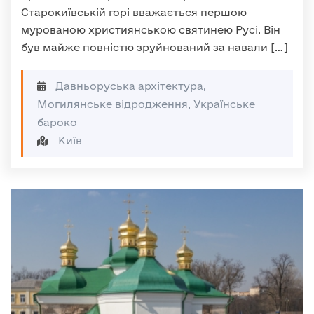
Старокиївській горі вважається першою
мурованою християнською святинею Русі. Він
був майже повністю зруйнований за навали […]
Давньоруська архітектура,
Могилянське відродження, Українське
бароко
Київ