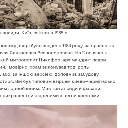
апсиди, Київ, світлина 1935 р.
овому дворі було зведено 1183 року, за правління
нязя Святослава Всеволодовича. На її освяченні,
ївський митрополит Никифор, архімандрит лаври
ий. Імовірно, храм виконував тоді роль
, або, за іншою версією, доповнив забудову
тиря. Він був типовим взірцем києво-чернігівської
им і однобанним. Мав три апсиди й фасади,
прикрашені викладеними з цегли хрестами.