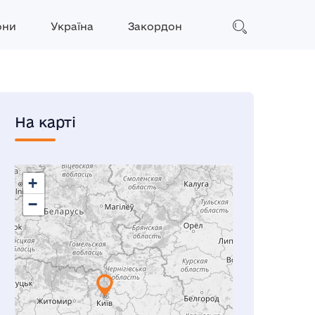
они
Україна
Закордон
На карті
+
−