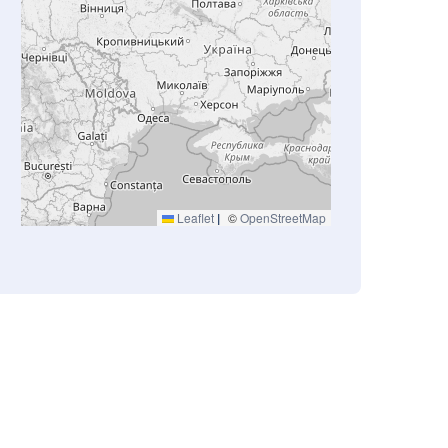
Leaflet
|
©
OpenStreetMap