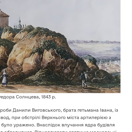
едора Солнцева, 1843 р.
проби Данили Виговського, брата гетьмана Івана, із
од, при обстрілі Верхнього міста артилерією з
 було уражено. Внаслідок влучання ядра будівля