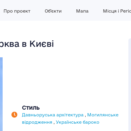
Про проект
Об’єкти
Мапа
Місця і Регі
рква в Києві
Стиль
Давньоруська архітектура
,
Могилянське
відродження
,
Українське бароко