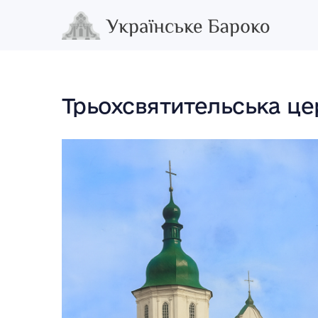
Трьохсвятительська це