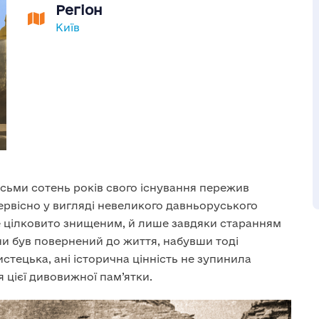
Регіон
Київ
сьми сотень років свого існування пережив
первісно у вигляді невеликого давньоруського
е цілковито знищеним, й лише завдяки старанням
ни був повернений до життя, набувши тоді
истецька, ані історична цінність не зупинила
цієї дивовижної пам’ятки.