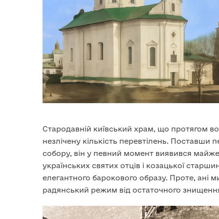
Стародавній київський храм, що протягом во
незлічену кількість перевтілень. Поставши 
собору, він у певний момент виявився майж
українських святих отців і козацької старши
елегантного барокового образу. Проте, ані м
радянський режим від остаточного знищення 