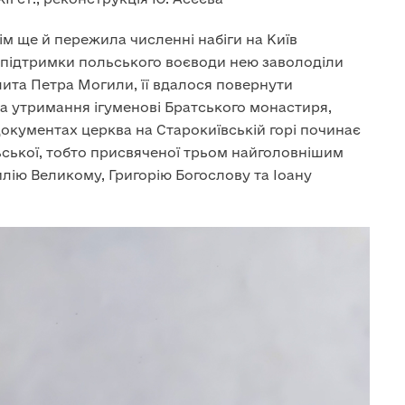
тім ще й пережила численні набіги на Київ
за підтримки польського воєводи нею заволоділи
лита Петра Могили, її вдалося повернути
а утримання ігуменові Братського монастиря,
окументах церква на Старокиївській горі починає
ьської, тобто присвяченої трьом найголовнішим
илію Великому, Григорію Богослову та Іоану