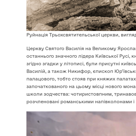
Руйнація Трьохсвятительської церкви, вигляд 
Церкву Святого Василія на Великому Ярослав
останнього значного лідера Київської Русі, к
згідно згадки у літописі, були присутні ки
Василій, а також Никифор, єпископ Юр’ївськ
палацового, тобто стояв при княжих палатах
започаткованого на цьому місці нового монас
школи зодчества: чотиристовпним, тринавов
розчленовані романськими напівколонами і 