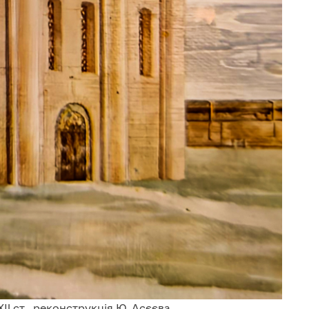
II ст., реконструкція Ю. Асєєва