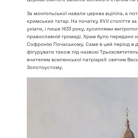
За монгольської навали церква вціліла, а по
кримських татар. На початку XVII століття 
уніати, і лише 1633 року, зусиллями митропо
православній громаді. Храм було передано н
Софронію Почаському. Саме в цей період в д
фігурувати також під назвою Трьохсвятител
вчителям вселенської патріархії: святим Вас
Золотоустому.