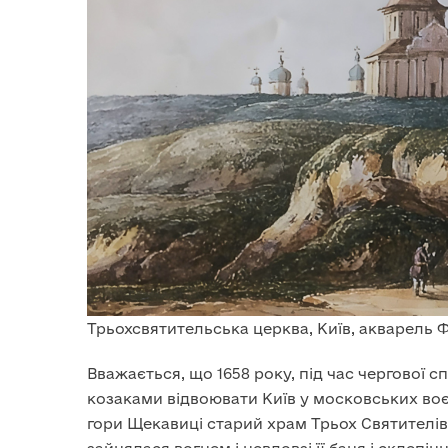
Трьохсвятительська церква, Київ, акварель Ф
Вважається, що 1658 року, під час чергової с
козаками відвоювати Київ у московських воєв
гори Щекавиці старий храм Трьох Святителів