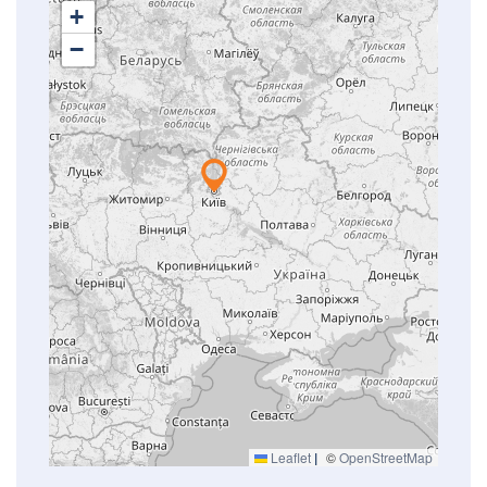
+
−
Leaflet
|
©
OpenStreetMap