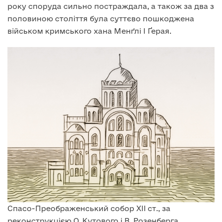
року споруда сильно постраждала, а також за два з
половиною століття була суттєво пошкоджена
військом кримського хана Менґлі І Ґерая.
Спасо-Преображенський собор XII ст., за
реконструкцією О. Кутового і В. Розенберга