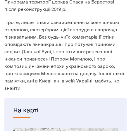
Панорама території церква Спаса на Берестові
після реконструкції 2019 р.
Проте, лише тільки ознайомлення із зовнішньою
стороною, екстер’єром, цієї споруди є напрочуд
пізнавальним. Без будь-чиїх коментарів її стіни
оповідають якнайкраще і про потужні прийоми
зодчих Давньої Русі, і про готично-ренесансні
нюанси привнесені Петром Могилою, і про
композиційні зміни епохи українського бароко, і
про класицизм Меленського на додачу. Іншої такої
пам’ятки, ані в Києві, ані в усій Україні, мабуть, не
знайти.
На карті