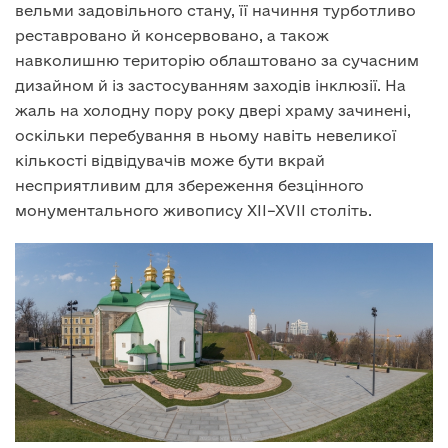
вельми задовільного стану, її начиння турботливо
реставровано й консервовано, а також
навколишню територію облаштовано за сучасним
дизайном й із застосуванням заходів інклюзії. На
жаль на холодну пору року двері храму зачинені,
оскільки перебування в ньому навіть невеликої
кількості відвідувачів може бути вкрай
несприятливим для збереження безцінного
монументального живопису ХІІ–ХVІІ століть.