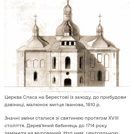
Церква Спаса на Берестові із заходу, до прибудови
дзвіниці, малюнок митця Іванова, 1810 р.
Значні зміни сталися зі святинею протягом XVIII
століття. Дерев’яний бабинець до 1714 року
замінили на мурований. Над ним, центральною