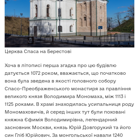
Церква Спаса на Берестові
Хоча в літописі перша згадка про цю будівлю
датується 1072 роком, вважається, що початково
вона була зведена в якості головного собору
Спасо-Преображенського монастиря за правління
великого князя Володимира Мономаха, між 1113 і
1125 роками. В храмі знаходилась усипальниця роду
Мономаховичів, й серед інших тут були поховані
княжна Єфимія Володимирівна, легендарний
засновник Москви, князь Юрій Довгорукий та його
син Гліб Юрійович. За монгольської навали 1240