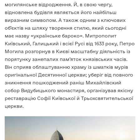
могилянське відродження. Й, в свою чергу,
відновлена будівля являється його найбільш
виразним символом. А також одним з ключових
об’єктів на шляху творення стилю, який сьогодні
має назву «українське бароко». Митрополит
Київський, Галицький і всієї Русі від 1633 року, Петро
Могила розгорнув в Києві масштабну діяльність із
порятунку занепалих пам’яток князівських часів.
Він сприяв облаштуванню храму із шматків мурів
оригінальної Десятинної церкви; уберіг від повного
зникнення пошкоджений раніш Михайлівский
собор Видубицького монастиря, організував якісну
реставрацію Софії Київської й Трьохсвятительської
церкви.