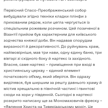
Первісний Спасо-Преображенський собор
вибудували згідно техніки кладки плінфи з
прихованим рядом, коли цегла чергується із
спеціальним рожевим розчином. Цей позиченої в
Візантії прийом був характерним для київського
зодчества княжої доби. Він надавав спорудам
виразності й декоративності. До руйнувань храм,
найімовірніше, мав три нави, одну єдину баню, три
вівтарі зі східного боку й нартекс із західного.
Власне, саме нартекс – приміщення при вході в
християнську церкву – єдиний елемент
початкового об’єму, який зберігся. Він одразу
виділявся, був ширшим за решту давнього храму й
містив хрещальню в північній частині і гвинтові
сходи на хори у південній. Сьогодні в нартексі
розкрито написану ще за Мономаховичів фреску –
«Явлення Христа на Тиверіадському морі». Це