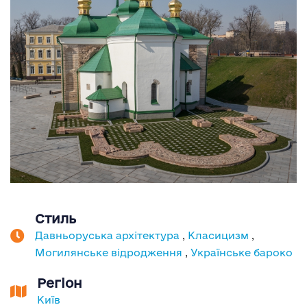
Стиль
Давньоруська архітектура
,
Класицизм
,
Могилянське відродження
,
Українське бароко
Регіон
Київ