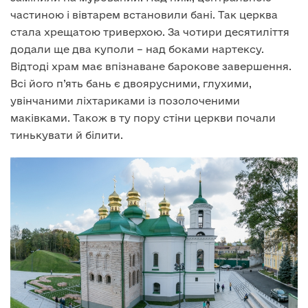
частиною і вівтарем встановили бані. Так церква
стала хрещатою триверхою. За чотири десятиліття
додали ще два куполи – над боками нартексу.
Відтоді храм має впізнаване барокове завершення.
Всі його п’ять бань є двоярусними, глухими,
увінчаними ліхтариками із позолоченими
маківками. Також в ту пору стіни церкви почали
тинькувати й білити.