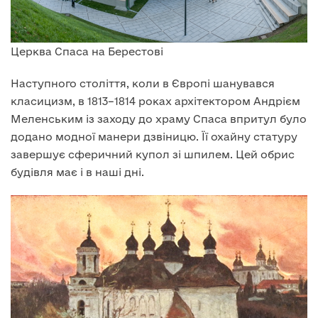
Церква Спаса на Берестові
Наступного століття, коли в Європі шанувався
класицизм, в 1813–1814 роках архітектором Андрієм
Меленським із заходу до храму Спаса впритул було
додано модної манери дзвіницю. Її охайну статуру
завершує сферичний купол зі шпилем. Цей обрис
будівля має і в наші дні.