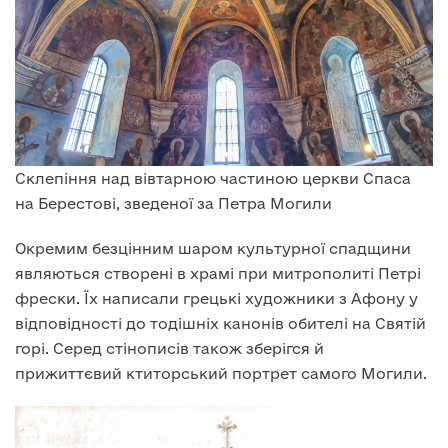
Склепіння над вівтарною частиною церкви Спаса
на Берестові, зведеної за Петра Могили
Окремим безцінним шаром культурної спадщини
являються створені в храмі при митрополиті Петрі
фрески. Їх написали грецькі художники з Афону у
відповідності до тодішніх канонів обителі на Святій
горі. Серед стінописів також зберігся й
прижиттєвий ктиторський портрет самого Могили.