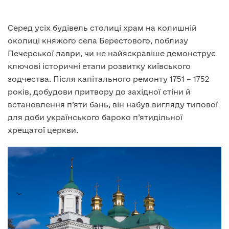
Серед усіх будівель столиці храм на колишній
околиці княжого села Берестового, поблизу
Печерської лаври, чи не найяскравіше демонструє
ключові історичні етапи розвитку київського
зодчества. Після капітального ремонту 1751 – 1752
років, добудови притвору до західної стіни й
встановлення п’яти бань, він набув вигляду типової
для доби українського бароко п’ятидільної
хрещатої церкви.