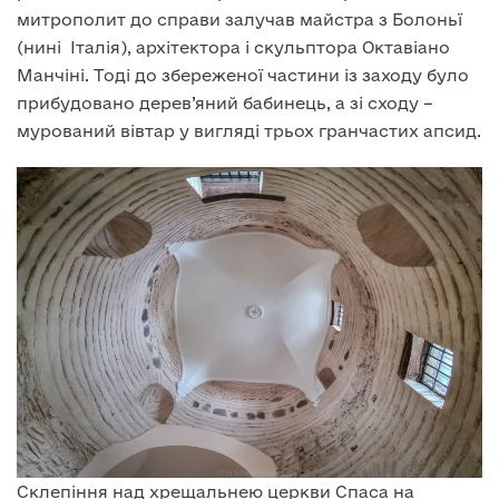
митрополит до справи залучав майстра з Болоньї
(нині Італія), архітектора і скульптора Октавіано
Манчіні. Тоді до збереженої частини із заходу було
прибудовано дерев’яний бабинець, а зі сходу –
мурований вівтар у вигляді трьох гранчастих апсид.
Склепіння над хрещальнею церкви Спаса на