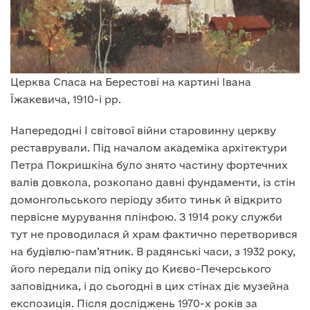
Церква Спаса на Берестові на картині Івана
Їжакевича, 1910-і рр.
Напередодні I світової війни старовинну церкву
реставрували. Під началом академіка архітектури
Петра Покришкіна було знято частину фортечних
валів довкола, розкопано давні фундаменти, із стін
домонгольського періоду збито тиньк й відкрито
первісне мурування плінфою. З 1914 року служби
тут не проводилася й храм фактично перетворився
на будівлю-пам’ятник. В радянські часи, з 1932 року,
його передали під опіку до Києво-Печерського
заповідника, і до сьогодні в цих стінах діє музейна
експозиція. Після досліджень 1970-х років за