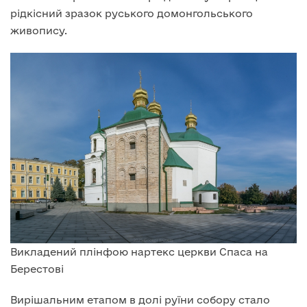
рідкісний зразок руського домонгольського
живопису.
Викладений плінфою нартекс церкви Спаса на
Берестові
Вирішальним етапом в долі руїни собору стало